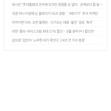
∙ 유시민 "李대통령과 전우애 있지만 영원할 순 없어.. 관계보다 할 말 한다"
∙ 국장 떠나 미장에 눈 돌렸다가 50조 증발.. '3배 ETF' 투자 직격탄
∙ 비켜가면 더위, 오면 물폭탄.. 다가오는 태풍 '돌핀' 경로 '촉각'
∙ 라면·콜라·아이스크림 최대 57% 할인… 8월 장바구니 할인전
∙ 김의겸 "김민석 '노무현 내가 죽인다' 24년 전 기사 정정"