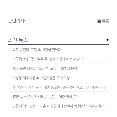
관련기사
목록
최신 뉴스
∙︎ 복도를 걷다, 그림 속 바람을 만났다
∙︎ 조국혁신당 "국민 잃은 돈, 정쟁 지렛대로 쓰지 말라"
∙︎ 제주 읍면 심야주유소 시범 도입..9월부터 운영
∙︎ 이상봉 제주시장 후보 인사청문 특위 구성
∙︎ 李 "청년의 자산·주거·결혼 등 삶에 닿는 정책 필요.. 취약계층 되어 간다"
∙︎ [자막뉴스] 제13호 태풍 '돌핀'...제주 영향은?
∙︎ 진중권 "李, 강성 지지층 표 정청래에 쏠릴까 봐 형소법 거부권 행사 안 해"