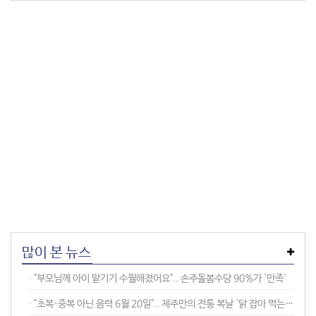
많이 본 뉴스
∙ "부모님께 아이 맡기기 수월해졌어요".. 손주돌봄수당 90%가 '만족'
∙ "초복·중복 아닌 음력 6월 20일".. 제주만의 전통 복날 '닭 잡아 먹는 날'