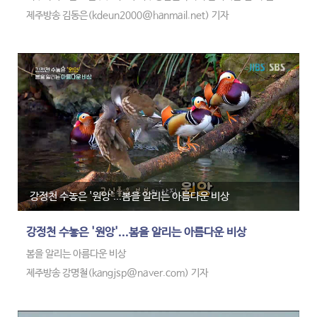
1년간 활동에 들어간다고 밝혔습니다.
제주방송 김동은(kdeun2000@hanmail.net) 기자
제7기 청년원탁회의 참여 인원은 213명으로 기존 참여 인원이 평균
70명 수준임을 감안하면 3배 이상 늘었습니다.
만 19세에서 39세 청년 위원으로 구성되는 원탁회의는 그동안 40여건
의 정책을 발굴했고,
지난해 6기에서 발굴된 정책은 올해 5억원의 예산이 편성됐습니다.
강정천 수놓은 '원앙'...봄을 알리는 아름다운 비상
강정천 수놓은 '원앙'...봄을 알리는 아름다운 비상
봄을 알리는 아름다운 비상
제주방송 강명철(kangjsp@naver.com) 기자