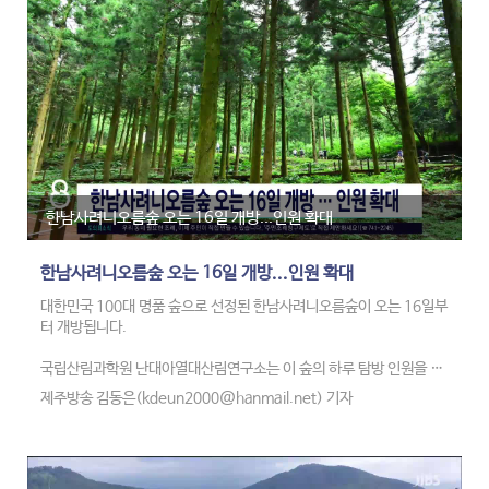
이는 부모가 함께 육아휴직을 쓰면 6개월간 급여를 통상임금 100%로
올려 연간 최대 2960만원을 받을 수 있게 한 6+6 부모 함께 육아휴직
제가 시행된 효과로 분석됩니다.
한남사려니오름숲 오는 16일 개방...인원 확대
한남사려니오름숲 오는 16일 개방...인원 확대
대한민국 100대 명품 숲으로 선정된 한남사려니오름숲이 오는 16일부
터 개방됩니다.
국립산림과학원 난대아열대산림연구소는 이 숲의 하루 탐방 인원을 기
존 3백명에서 4백명으로 확대해 운영할 계획입니다.
제주방송 김동은(kdeun2000@hanmail.net) 기자
탐방은 누리집에서 사전 예약제로 운영되고, 지난해 이 곳 방문객은 3
만 명으로, 증가세를 보이고 있습니다.