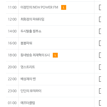
11:00
이정민의 NEW POWER FM
L
A
12:00
최화정의 파워타임
A
14:00
두시탈출 컬투쇼
A
16:00
붐붐파워
A
18:00
동네방송 최재혁의 6시
L
A
20:00
영스트리트
A
22:00
배성재의 텐
A
23:00
딘딘의 뮤직하이
A
01:00
애프터클럽
A