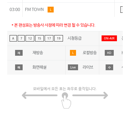
03:00
FM TOWN
L
A
* 본 편성표는 방송사 사정에 따라 변경 될 수 있습니다.
시청등급
온에
A
7
12
15
17
19
ON-AIR
재방송
로컬방송
HD
재
L
HD
화면해설
라이브
수어
해
Live
수
모바일에서 모든 표는 좌우로 움직입니다.