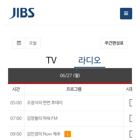
오늘
주간편성표
TV
라디오
06/27 (월)
시간
프로그램
시청등
05:00
조정식의 펀펀 투데이
A
07:00
김영철의 파워 FM
A
09:00
김민경의 Now 제주
L
A