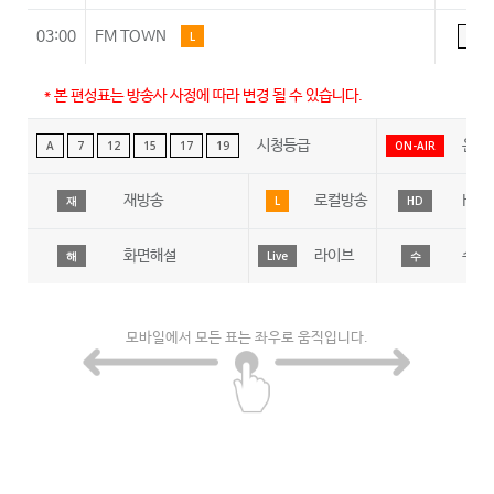
03:00
FM TOWN
L
A
* 본 편성표는 방송사 사정에 따라 변경 될 수 있습니다.
시청등급
온에
A
7
12
15
17
19
ON-AIR
재방송
로컬방송
HD
재
L
HD
화면해설
라이브
수어
해
Live
수
모바일에서 모든 표는 좌우로 움직입니다.