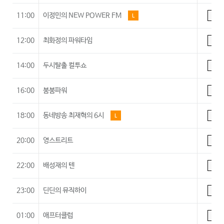
11:00
이정민의 NEW POWER FM
L
A
12:00
최화정의 파워타임
A
14:00
두시탈출 컬투쇼
A
16:00
붐붐파워
A
18:00
동네방송 최재혁의 6시
L
A
20:00
영스트리트
A
22:00
배성재의 텐
A
23:00
딘딘의 뮤직하이
A
01:00
애프터클럽
A