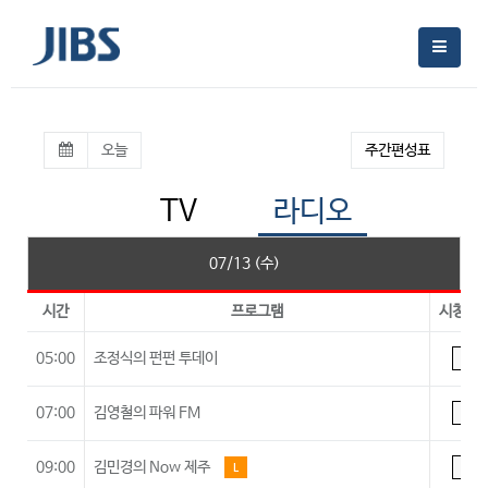
오늘
주간편성표
TV
라디오
07/13 (수)
시간
프로그램
시청등
05:00
조정식의 펀펀 투데이
A
07:00
김영철의 파워 FM
A
09:00
김민경의 Now 제주
L
A