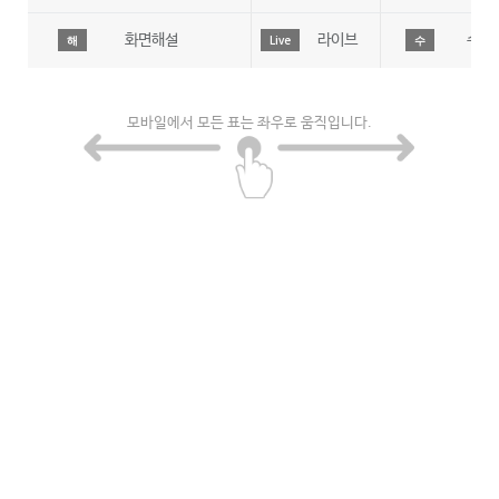
화면해설
라이브
수어
해
Live
수
모바일에서 모든 표는 좌우로 움직입니다.