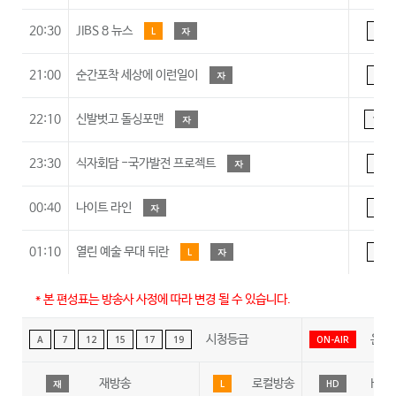
20:30
JIBS 8 뉴스
L
자
A
21:00
순간포착 세상에 이런일이
자
A
22:10
신발벗고 돌싱포맨
자
15
23:30
식자회담 -국가발전 프로젝트
자
A
00:40
나이트 라인
자
A
01:10
열린 예술 무대 뒤란
L
자
A
* 본 편성표는 방송사 사정에 따라 변경 될 수 있습니다.
시청등급
온에
A
7
12
15
17
19
ON-AIR
재방송
로컬방송
HD
재
L
HD