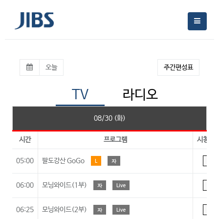
오늘
주간편성표
TV
라디오
08/30 (화)
시간
프로그램
시청등
05:00
팔도강산 GoGo
L
자
A
06:00
모닝와이드(1부)
자
Live
A
06:25
모닝와이드(2부)
자
Live
A