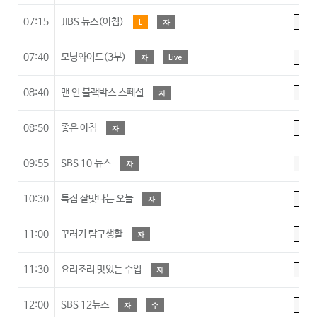
07:15
JIBS 뉴스(아침)
L
자
A
07:40
모닝와이드(3부)
자
Live
A
08:40
맨 인 블랙박스 스페셜
자
A
08:50
좋은 아침
자
A
09:55
SBS 10 뉴스
자
A
10:30
특집 살맛나는 오늘
자
A
11:00
꾸러기 탐구생활
자
7
11:30
요리조리 맛있는 수업
자
7
12:00
SBS 12뉴스
자
수
A