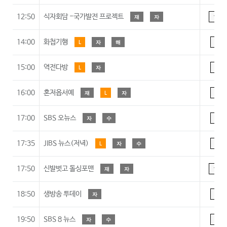
12:50
식자회담 -국가발전 프로젝트
재
자
15
14:00
화첩기행
L
자
해
A
15:00
역전다방
L
자
A
16:00
혼저옵서예
재
L
자
A
17:00
SBS 오뉴스
자
수
A
17:35
JIBS 뉴스(저녁)
L
자
수
A
17:50
신발벗고 돌싱포맨
재
자
15
18:50
생방송 투데이
자
A
19:50
SBS 8 뉴스
자
수
A