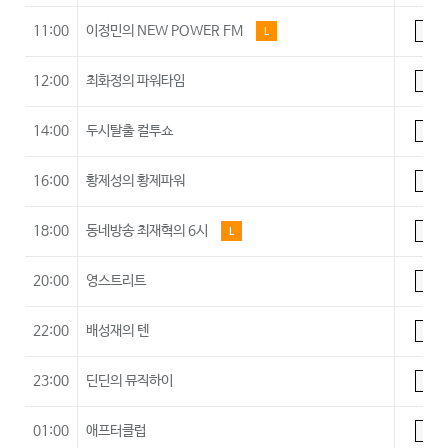
11:00
이정민의 NEW POWER FM
L
A
12:00
최화정의 파워타임
A
14:00
두시탈출 컬투쇼
A
16:00
황제성의 황제파워
A
18:00
동네방송 최재혁의 6시
L
A
20:00
영스트리트
A
22:00
배성재의 텐
A
23:00
딘딘의 뮤직하이
A
01:00
애프터클럽
A