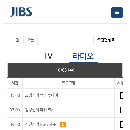
오늘
주간편성표
TV
라디오
10/05 (수)
시간
프로그램
시청등
05:00
조정식의 펀펀 투데이
A
07:00
김영철의 파워 FM
A
09:00
김민경의 Now 제주
L
A