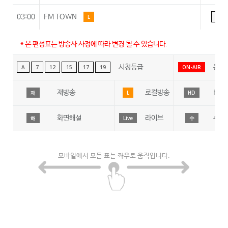
03:00
FM TOWN
L
A
* 본 편성표는 방송사 사정에 따라 변경 될 수 있습니다.
시청등급
온에
A
7
12
15
17
19
ON-AIR
재방송
로컬방송
HD
재
L
HD
화면해설
라이브
수어
해
Live
수
모바일에서 모든 표는 좌우로 움직입니다.