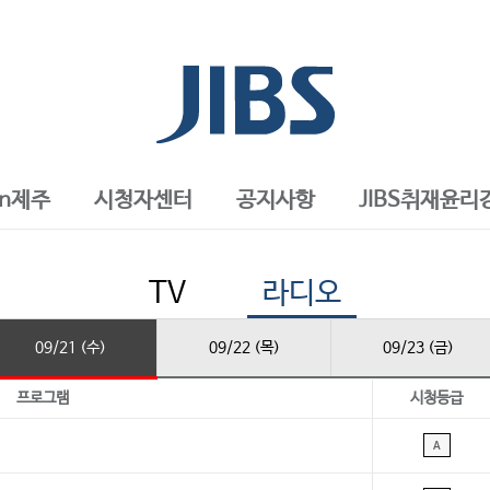
in제주
시청자센터
공지사항
JIBS취재윤리
TV
라디오
09/21 (수)
09/22 (목)
09/23 (금)
프로그램
시청등급
A