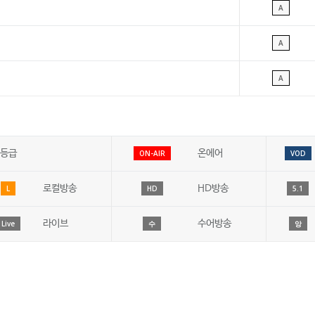
A
A
A
등급
온에어
ON-AIR
VOD
로컬방송
HD방송
L
HD
5.1
라이브
수어방송
Live
수
앙