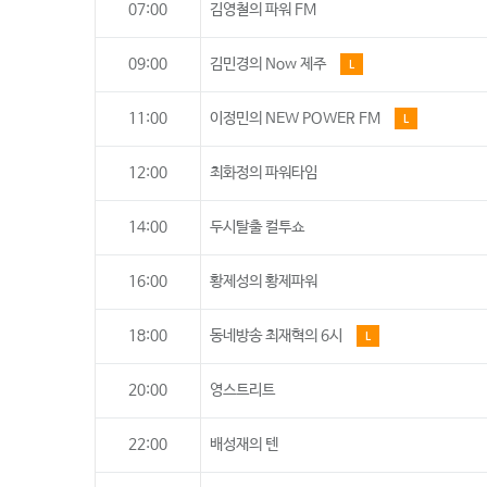
07:00
김영철의 파워 FM
09:00
김민경의 Now 제주
L
11:00
이정민의 NEW POWER FM
L
12:00
최화정의 파워타임
14:00
두시탈출 컬투쇼
16:00
황제성의 황제파워
18:00
동네방송 최재혁의 6시
L
20:00
영스트리트
22:00
배성재의 텐