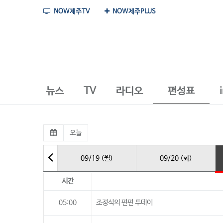
NOW제주TV
NOW제주PLUS
뉴스
TV
라디오
편성표
오늘
09/19 (월)
09/20 (화)
시간
05:00
조정식의 펀펀 투데이