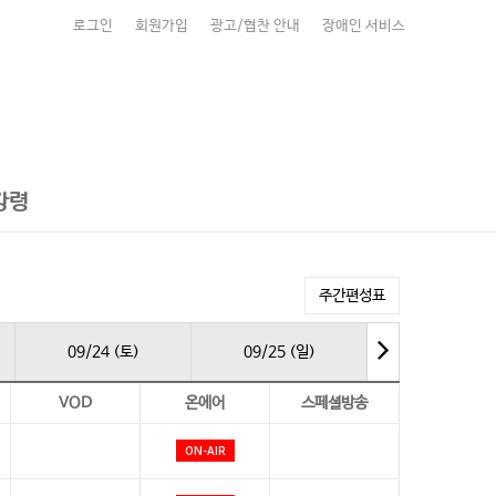
로그인
회원가입
광고/협찬 안내
장애인 서비스
강령
주간편성표
09/24 (토)
09/25 (일)
VOD
온에어
스페셜방송
ON-AIR