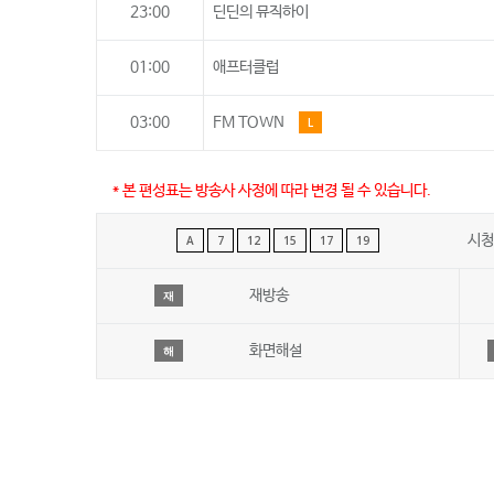
23:00
딘딘의 뮤직하이
01:00
애프터클럽
03:00
FM TOWN
L
* 본 편성표는 방송사 사정에 따라 변경 될 수 있습니다.
시청
A
7
12
15
17
19
재방송
재
화면해설
해