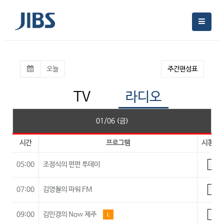
오늘
주간편성표
TV
라디오
01/06 (금)
시간
프로그램
시청등
05:00
조정식의 펀펀 투데이
A
07:00
김영철의 파워 FM
A
09:00
김민경의 Now 제주
L
A