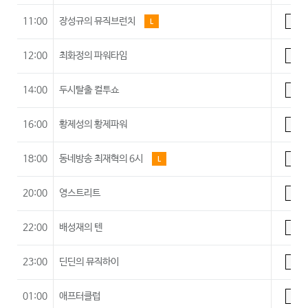
11:00
장성규의 뮤직브런치
L
A
12:00
최화정의 파워타임
A
14:00
두시탈출 컬투쇼
A
16:00
황제성의 황제파워
A
18:00
동네방송 최재혁의 6시
L
A
20:00
영스트리트
A
22:00
배성재의 텐
A
23:00
딘딘의 뮤직하이
A
01:00
애프터클럽
A