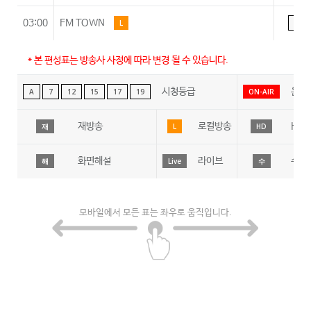
03:00
FM TOWN
L
A
* 본 편성표는 방송사 사정에 따라 변경 될 수 있습니다.
시청등급
온에
A
7
12
15
17
19
ON-AIR
재방송
로컬방송
HD
재
L
HD
화면해설
라이브
수어
해
Live
수
모바일에서 모든 표는 좌우로 움직입니다.