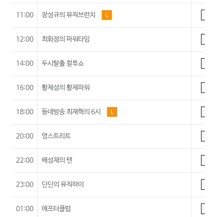
11:00
장성규의 뮤직브런치
L
A
12:00
최화정의 파워타임
A
14:00
두시탈출 컬투쇼
A
16:00
황제성의 황제파워
A
18:00
동네방송 최재혁의 6시
L
A
20:00
영스트리트
A
22:00
배성재의 텐
A
23:00
딘딘의 뮤직하이
A
01:00
애프터클럽
A