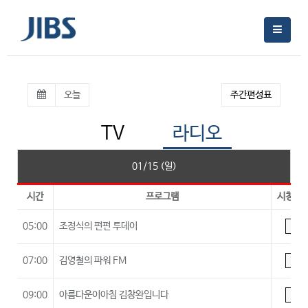
오늘
주간편성표
TV
라디오
01/15 (일)
시간
프로그램
시청등
05:00
조정식의 펀펀 투데이
A
07:00
김영철의 파워 FM
A
09:00
아름다운이아침 김창완입니다
A