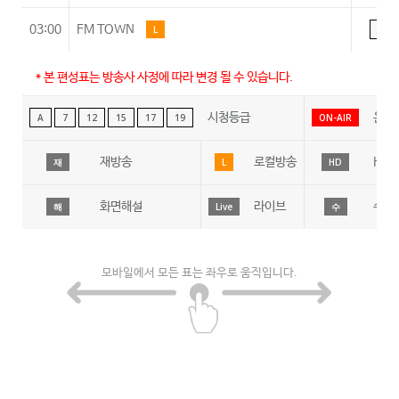
03:00
FM TOWN
L
A
* 본 편성표는 방송사 사정에 따라 변경 될 수 있습니다.
시청등급
온에
A
7
12
15
17
19
ON-AIR
재방송
로컬방송
HD
재
L
HD
화면해설
라이브
수어
해
Live
수
모바일에서 모든 표는 좌우로 움직입니다.