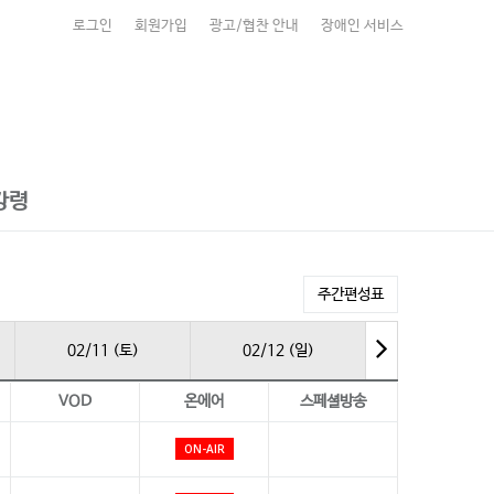
로그인
회원가입
광고/협찬 안내
장애인 서비스
강령
주간편성표
02/11 (토)
02/12 (일)
VOD
온에어
스페셜방송
ON-AIR