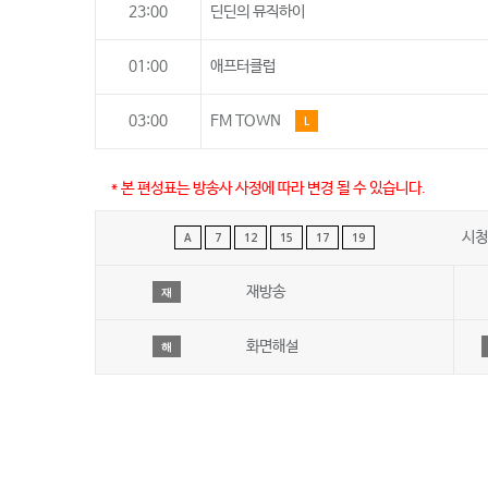
23:00
딘딘의 뮤직하이
01:00
애프터클럽
03:00
FM TOWN
L
* 본 편성표는 방송사 사정에 따라 변경 될 수 있습니다.
시청
A
7
12
15
17
19
재방송
재
화면해설
해