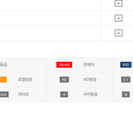
A
A
A
등급
온에어
ON-AIR
VOD
로컬방송
HD방송
L
HD
5.1
라이브
수어방송
Live
수
앙