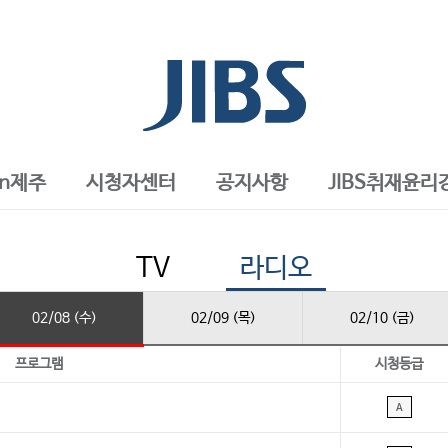
in제주
시청자센터
공지사항
JIBS취재윤리
TV
라디오
02/08 (수)
02/09 (목)
02/10 (금)
프로그램
시청등급
A