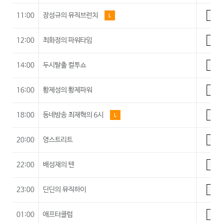
11:00
장성규의 뮤직브런치
L
A
12:00
최화정의 파워타임
A
14:00
두시탈출 컬투쇼
A
16:00
황제성의 황제파워
A
18:00
동네방송 최재혁의 6시
L
A
20:00
영스트리트
A
22:00
배성재의 텐
A
23:00
딘딘의 뮤직하이
A
01:00
애프터클럽
A