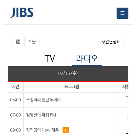
오늘
주간편성표
TV
라디오
02/15 (수)
시간
프로그램
시청등
05:00
조정식의 펀펀 투데이
A
07:00
김영철의 파워 FM
A
09:00
김민경의 Now 제주
L
A