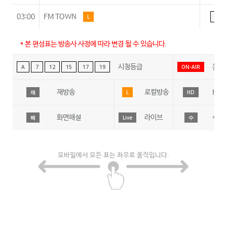
03:00
FM TOWN
L
A
* 본 편성표는 방송사 사정에 따라 변경 될 수 있습니다.
시청등급
온에
A
7
12
15
17
19
ON-AIR
재방송
로컬방송
HD
재
L
HD
화면해설
라이브
수어
해
Live
수
모바일에서 모든 표는 좌우로 움직입니다.