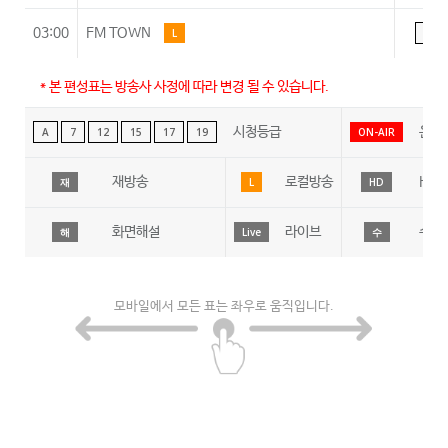
03:00
FM TOWN
L
A
* 본 편성표는 방송사 사정에 따라 변경 될 수 있습니다.
시청등급
온에
A
7
12
15
17
19
ON-AIR
재방송
로컬방송
HD
재
L
HD
화면해설
라이브
수어
해
Live
수
모바일에서 모든 표는 좌우로 움직입니다.