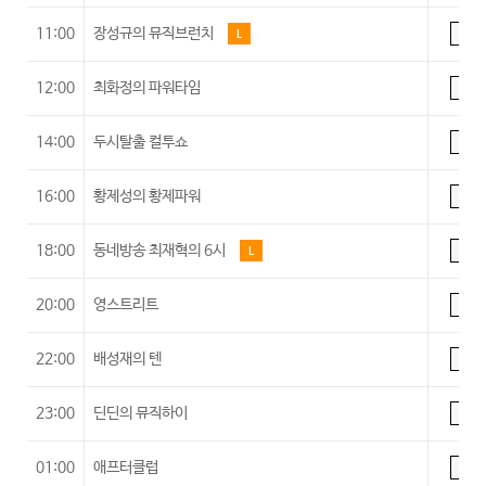
11:00
장성규의 뮤직브런치
L
A
12:00
최화정의 파워타임
A
14:00
두시탈출 컬투쇼
A
16:00
황제성의 황제파워
A
18:00
동네방송 최재혁의 6시
L
A
20:00
영스트리트
A
22:00
배성재의 텐
A
23:00
딘딘의 뮤직하이
A
01:00
애프터클럽
A