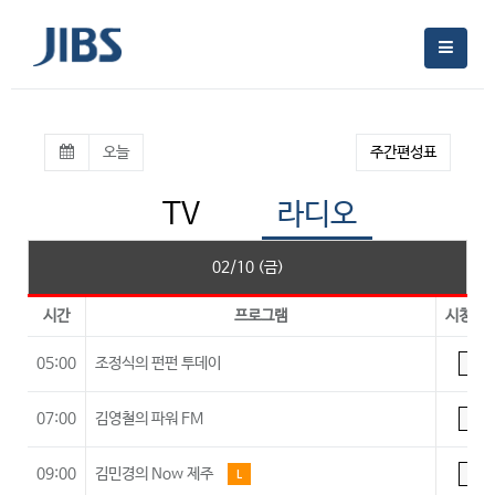
오늘
주간편성표
TV
라디오
02/10 (금)
시간
프로그램
시청등
05:00
조정식의 펀펀 투데이
A
07:00
김영철의 파워 FM
A
09:00
김민경의 Now 제주
L
A