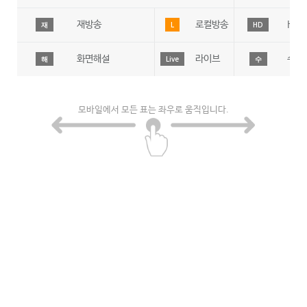
재방송
로컬방송
HD
재
L
HD
화면해설
라이브
수어
해
Live
수
모바일에서 모든 표는 좌우로 움직입니다.