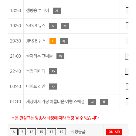
18:50
생방송 투데이
자
A
19:50
SBS 8 뉴스
자
수
A
20:30
JIBS 8 뉴스
L
자
A
21:00
골때리는 그녀들
자
15
22:40
순정 파이터
자
15
00:40
나이트 라인
자
A
01:10
세상에서 가장 아름다운 여행 스페셜
자
해
A
* 본 편성표는 방송사 사정에 따라 변경 될 수 있습니다.
시청등급
온에
A
7
12
15
17
19
ON-AIR