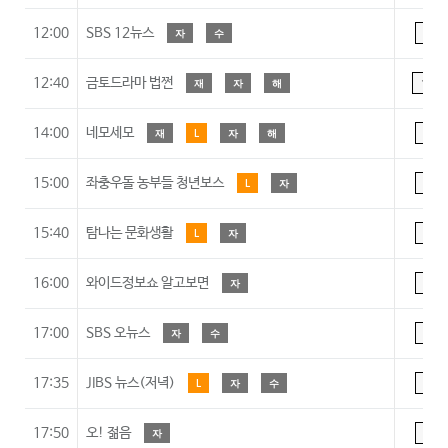
12:00
SBS 12뉴스
자
수
A
12:40
금토드라마 법쩐
재
자
해
15
14:00
네모세모
재
L
자
해
A
15:00
좌충우돌 농부들 청년보스
L
자
A
15:40
탐나는 문화생활
L
자
A
16:00
와이드정보쇼 알고보면
자
A
17:00
SBS 오뉴스
자
수
A
17:35
JIBS 뉴스(저녁)
L
자
수
A
17:50
오! 젊음
자
A