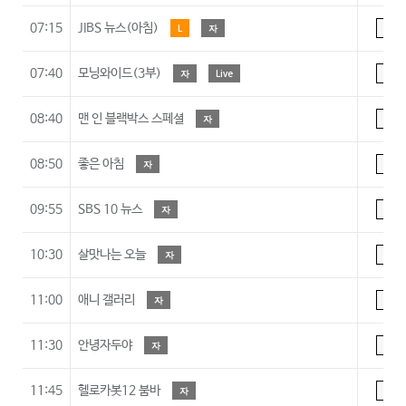
07:15
JIBS 뉴스(아침)
L
자
A
07:40
모닝와이드(3부)
자
Live
A
08:40
맨 인 블랙박스 스페셜
자
A
08:50
좋은 아침
자
A
09:55
SBS 10 뉴스
자
A
10:30
살맛나는 오늘
자
A
11:00
애니 갤러리
자
7
11:30
안녕자두야
자
7
11:45
헬로카봇12 붐바
자
7