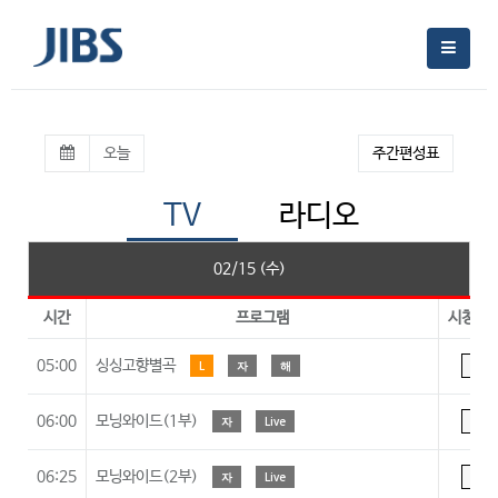
오늘
주간편성표
TV
라디오
02/15 (수)
시간
프로그램
시청등
05:00
싱싱고향별곡
L
자
해
A
06:00
모닝와이드(1부)
자
Live
A
06:25
모닝와이드(2부)
자
Live
A