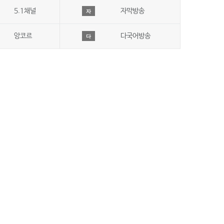
5.1채널
자막방송
자
앙코르
다국어방송
다
수신안내
오시는길
사이트맵