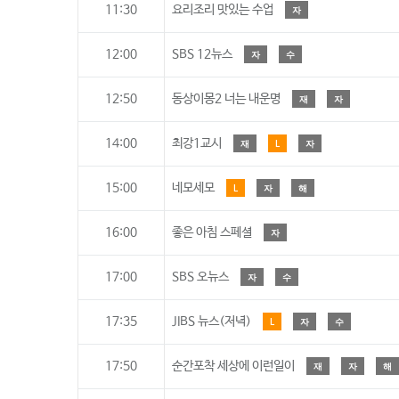
11:30
요리조리 맛있는 수업
자
12:00
SBS 12뉴스
자
수
12:50
동상이몽2 너는 내운명
재
자
14:00
최강1교시
재
L
자
15:00
네모세모
L
자
해
16:00
좋은 아침 스페셜
자
17:00
SBS 오뉴스
자
수
17:35
JIBS 뉴스(저녁)
L
자
수
17:50
순간포착 세상에 이런일이
재
자
해