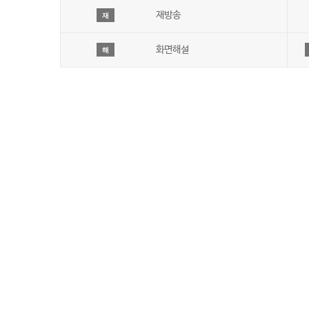
재방송
재
화면해설
해
회사 소개
JIBS방송편성규약