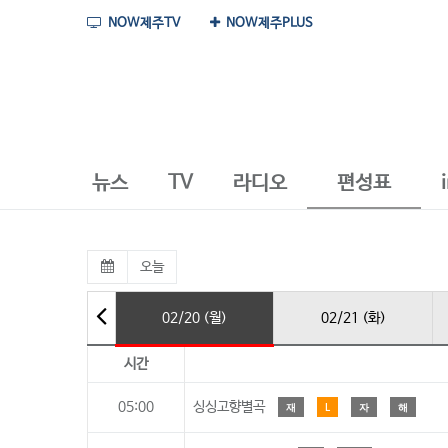
NOW제주TV
NOW제주PLUS
뉴스
TV
라디오
편성표
오늘
02/20 (월)
02/21 (화)
시간
05:00
싱싱고향별곡
재
L
자
해