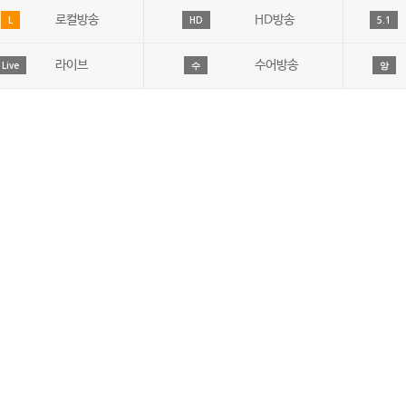
로컬방송
HD방송
L
HD
5.1
라이브
수어방송
Live
수
앙
JIBS취재윤리강령
개인정보처리방침
시청자고충처리
시청자위원회
방송