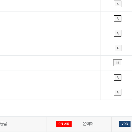
A
A
A
A
15
A
A
등급
온에어
ON-AIR
VOD