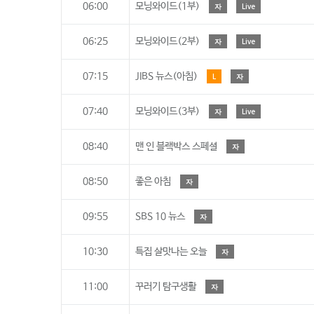
06:00
모닝와이드(1부)
자
Live
06:25
모닝와이드(2부)
자
Live
07:15
JIBS 뉴스(아침)
L
자
07:40
모닝와이드(3부)
자
Live
08:40
맨 인 블랙박스 스페셜
자
08:50
좋은 아침
자
09:55
SBS 10 뉴스
자
10:30
특집 살맛나는 오늘
자
11:00
꾸러기 탐구생활
자