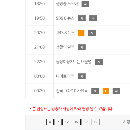
18:50
생방송 투데이
자
19:50
SBS 8 뉴스
자
수
20:30
JIBS 8 뉴스
L
자
21:00
생활의 달인
자
22:20
동상이몽2 너는 내운명
자
00:00
나이트 라인
자
00:30
전국 TOP10 가요쇼
재
L
자
* 본 편성표는 방송사 사정에 따라 변경 될 수 있습니다.
시청
A
7
12
15
17
19