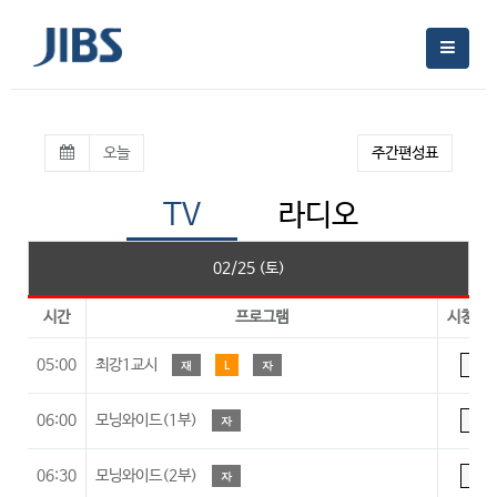
오늘
주간편성표
TV
라디오
02/25 (토)
시간
프로그램
시청등
05:00
최강1교시
재
L
자
A
06:00
모닝와이드(1부)
자
A
06:30
모닝와이드(2부)
자
A