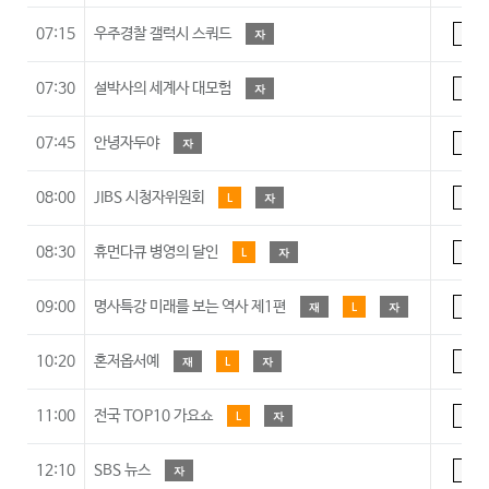
07:15
우주경찰 갤럭시 스쿼드
자
7
07:30
설박사의 세계사 대모험
자
7
07:45
안녕자두야
자
7
08:00
JIBS 시청자위원회
L
자
A
08:30
휴먼다큐 병영의 달인
L
자
A
09:00
명사특강 미래를 보는 역사 제1편
재
L
자
A
10:20
혼저옵서예
재
L
자
A
11:00
전국 TOP10 가요쇼
L
자
A
12:10
SBS 뉴스
자
A