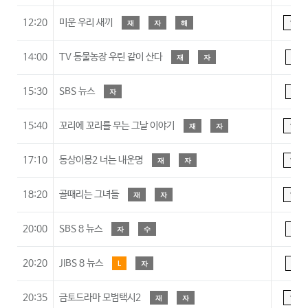
12:20
미운 우리 새끼
재
자
해
15
14:00
TV 동물농장 우린 같이 산다
재
자
A
15:30
SBS 뉴스
자
A
15:40
꼬리에 꼬리를 무는 그날 이야기
재
자
15
17:10
동상이몽2 너는 내운명
재
자
15
18:20
골때리는 그녀들
재
자
15
20:00
SBS 8 뉴스
자
수
A
20:20
JIBS 8 뉴스
L
자
A
20:35
금토드라마 모범택시2
재
자
15