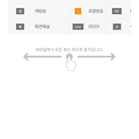
재방송
로컬방송
HD
재
L
HD
화면해설
라이브
수어
해
Live
수
모바일에서 모든 표는 좌우로 움직입니다.