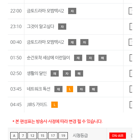
22:00
금토드라마 모범택시2
자
15
23:10
그것이 알고싶다
자
A
00:40
금토드라마 모범택시2
재
자
15
01:50
순간포착 세상에 이런일이
재
자
해
A
02:50
생활의 달인
재
자
해
A
03:45
네트워크 특선
재
L
자
해
A
04:45
JIBS 가이드
L
A
* 본 편성표는 방송사 사정에 따라 변경 될 수 있습니다.
시청등급
온에
A
7
12
15
17
19
ON-AIR