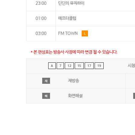
23:00
딘딘의 뮤직하이
01:00
애프터클럽
03:00
FM TOWN
L
* 본 편성표는 방송사 사정에 따라 변경 될 수 있습니다.
시청
A
7
12
15
17
19
재방송
재
화면해설
해