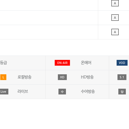
A
A
A
등급
온에어
ON-AIR
VOD
로컬방송
HD방송
L
HD
5.1
라이브
수어방송
Live
수
앙