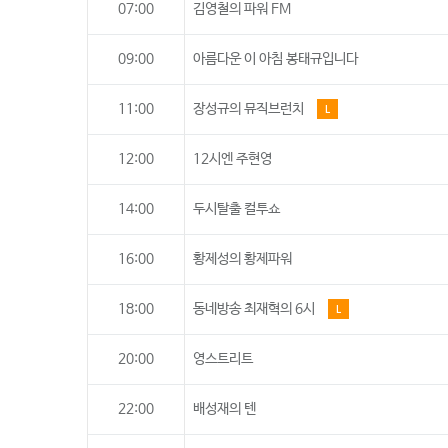
07:00
김영철의 파워 FM
09:00
아름다운 이 아침 봉태규입니다
11:00
장성규의 뮤직브런치
L
12:00
12시엔 주현영
14:00
두시탈출 컬투쇼
16:00
황제성의 황제파워
18:00
동네방송 최재혁의 6시
L
20:00
영스트리트
22:00
배성재의 텐