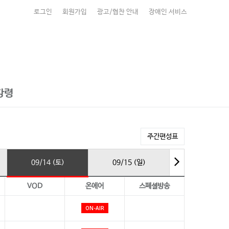
로그인
회원가입
광고/협찬 안내
장애인 서비스
강령
주간편성표
09/14 (토)
09/15 (일)
VOD
온에어
스페셜방송
ON-AIR