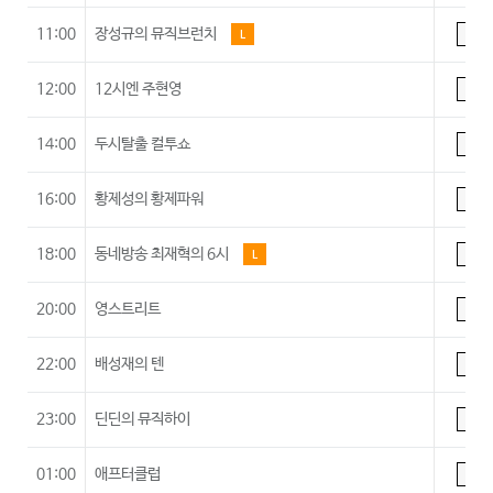
11:00
장성규의 뮤직브런치
L
A
12:00
12시엔 주현영
A
14:00
두시탈출 컬투쇼
A
16:00
황제성의 황제파워
A
18:00
동네방송 최재혁의 6시
L
A
20:00
영스트리트
A
22:00
배성재의 텐
A
23:00
딘딘의 뮤직하이
A
01:00
애프터클럽
A