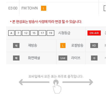
03:00
FM TOWN
L
A
* 본 편성표는 방송사 사정에 따라 변경 될 수 있습니다.
시청등급
온에
A
7
12
15
17
19
ON-AIR
재방송
로컬방송
HD
재
L
HD
화면해설
라이브
수어
해
Live
수
모바일에서 모든 표는 좌우로 움직입니다.