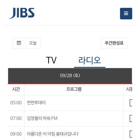
오늘
주간편성표
TV
라디오
09/28 (토)
시간
프로그램
시청등
05:00
펀펀투데이
A
07:00
김영철의 파워 FM
A
09:00
아름다운 이 아침 봉태규입니다
A