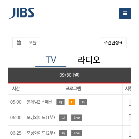
오늘
주간편성표
TV
라디오
09/30 (월)
시간
프로그램
시청등
05:00
본게임2 스페셜
재
L
자
A
06:00
모닝와이드(1부)
자
Live
A
06:25
모닝와이드(2부)
자
Live
A