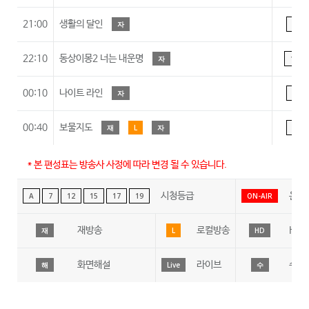
21:00
생활의 달인
자
A
22:10
동상이몽2 너는 내운명
자
15
00:10
나이트 라인
자
A
00:40
보물지도
재
L
자
A
* 본 편성표는 방송사 사정에 따라 변경 될 수 있습니다.
시청등급
온에
A
7
12
15
17
19
ON-AIR
재방송
로컬방송
HD
재
L
HD
화면해설
라이브
수어
해
Live
수