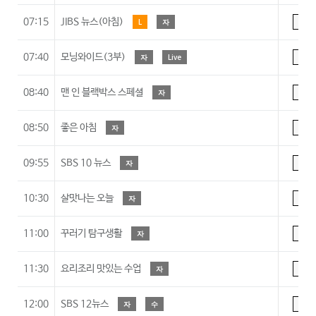
07:15
JIBS 뉴스(아침)
L
자
A
07:40
모닝와이드(3부)
자
Live
A
08:40
맨 인 블랙박스 스페셜
자
A
08:50
좋은 아침
자
A
09:55
SBS 10 뉴스
자
A
10:30
살맛나는 오늘
자
A
11:00
꾸러기 탐구생활
자
7
11:30
요리조리 맛있는 수업
자
7
12:00
SBS 12뉴스
자
수
A