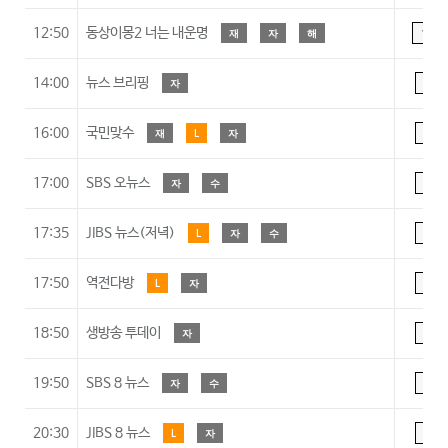
12:50
동상이몽2 너는 내운명
재
자
해
15
14:00
뉴스 브리핑
자
A
16:00
국민맞수
재
L
자
A
17:00
SBS 오뉴스
자
수
A
17:35
JIBS 뉴스(저녁)
L
자
수
A
17:50
역전다방
L
자
A
18:50
생방송 투데이
자
A
19:50
SBS 8 뉴스
자
수
A
20:30
JIBS 8 뉴스
L
자
A