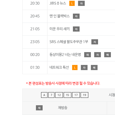
20:30
JIBS 8 뉴스
L
자
20:45
맨 인 블랙박스
자
21:05
미운 우리 새끼
자
23:05
SBS 스페셜 팔도주무관 1부
자
00:20
동상이몽2 너는 내운명
재
자
해
01:30
네트워크 특선
L
자
해
* 본 편성표는 방송사 사정에 따라 변경 될 수 있습니다.
시청
A
7
12
15
17
19
재방송
재