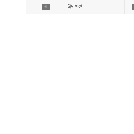
화면해설
해
회사 소개
JIBS방송편성규약