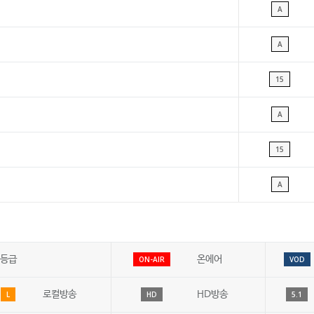
A
A
15
A
15
A
등급
온에어
ON-AIR
VOD
로컬방송
HD방송
L
HD
5.1