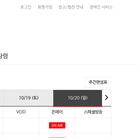
로그인
회원가입
광고/협찬 안내
장애인 서비스
강령
주간편성표
10/19 (토)
10/20 (일)
VOD
온에어
스페셜방송
ON-AIR