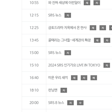
10:55
와 진짜 세상에 이런일이
재
자
12:15
SBS 뉴스
자
12:25
금토드라마 지옥에서 온 판사
재
자
13:45
골때리는 그녀들-세계관의 확장
재
자
15:00
SBS 뉴스
자
15:10
2024 SBS 인기가요 LIVE IN TOKYO
자
16:40
미운 우리 새끼
재
자
해
18:10
런닝맨
자
20:00
SBS 8 뉴스
자
수