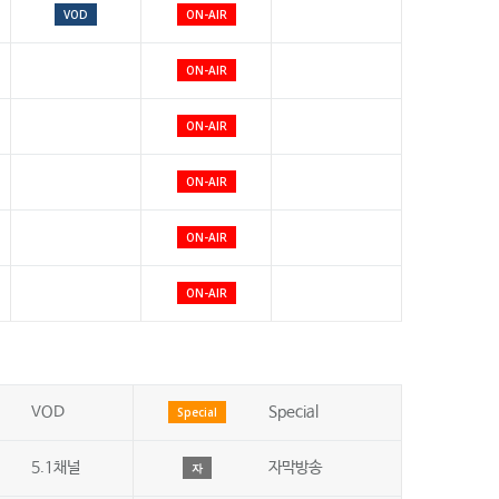
VOD
ON-AIR
ON-AIR
ON-AIR
ON-AIR
ON-AIR
ON-AIR
VOD
Special
Special
5.1채널
자막방송
자