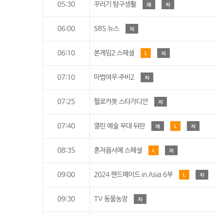
05:30
꾸러기 탐구생활
재
자
06:00
SBS 뉴스
자
06:10
본게임2 스페셜
L
자
07:10
마법여우 주비2
자
07:25
헬로카봇 스타가디언
자
07:40
열린 예술 무대 뒤란
재
L
자
08:35
혼저옵서예 스페셜
L
자
09:00
2024 핸드메이드 in Asia 6부
L
자
09:30
TV 동물농장
자