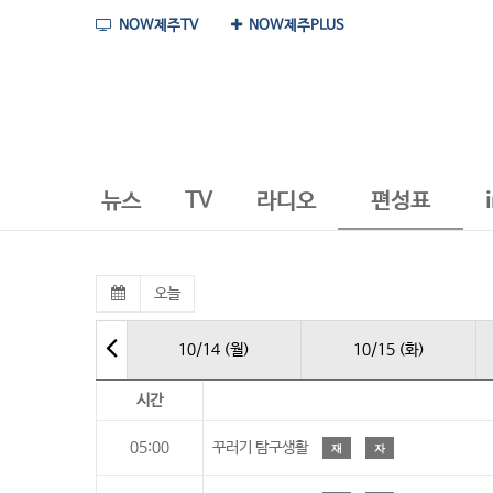
NOW제주TV
NOW제주PLUS
뉴스
TV
라디오
편성표
오늘
10/14 (월)
10/15 (화)
시간
05:00
꾸러기 탐구생활
재
자