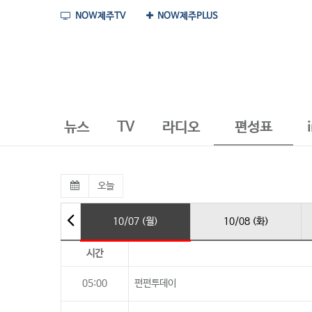
NOW제주TV
NOW제주PLUS
뉴스
TV
라디오
편성표
오늘
10/07 (월)
10/08 (화)
시간
05:00
펀펀투데이