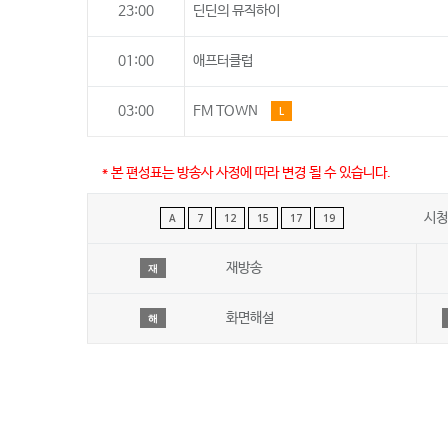
23:00
딘딘의 뮤직하이
01:00
애프터클럽
03:00
FM TOWN
L
* 본 편성표는 방송사 사정에 따라 변경 될 수 있습니다.
시청
A
7
12
15
17
19
재방송
재
화면해설
해