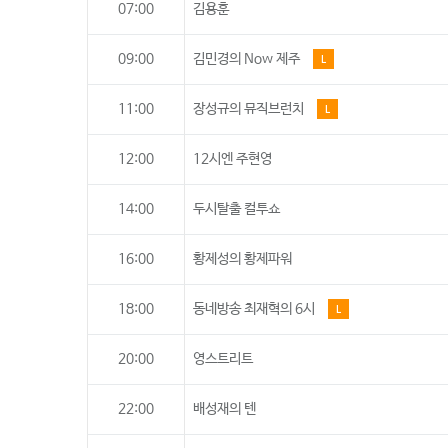
07:00
김용훈
09:00
김민경의 Now 제주
L
11:00
장성규의 뮤직브런치
L
12:00
12시엔 주현영
14:00
두시탈출 컬투쇼
16:00
황제성의 황제파워
18:00
동네방송 최재혁의 6시
L
20:00
영스트리트
22:00
배성재의 텐