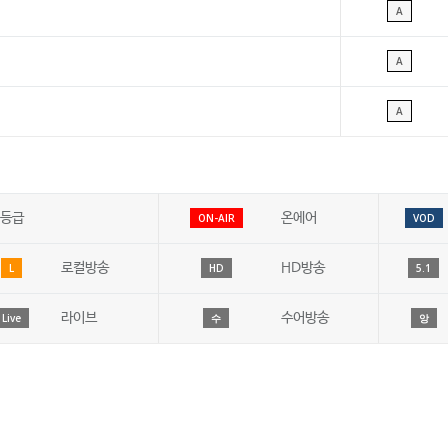
A
A
A
등급
온에어
ON-AIR
VOD
로컬방송
HD방송
L
HD
5.1
라이브
수어방송
Live
수
앙