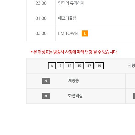
23:00
딘딘의 뮤직하이
01:00
애프터클럽
03:00
FM TOWN
L
* 본 편성표는 방송사 사정에 따라 변경 될 수 있습니다.
시청
A
7
12
15
17
19
재방송
재
화면해설
해