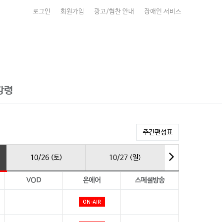
로그인
회원가입
광고/협찬 안내
장애인 서비스
강령
주간편성표
10/26 (토)
10/27 (일)
VOD
온에어
스페셜방송
ON-AIR