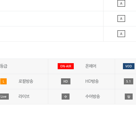
A
A
A
등급
온에어
ON-AIR
VOD
로컬방송
HD방송
L
HD
5.1
라이브
수어방송
Live
수
앙