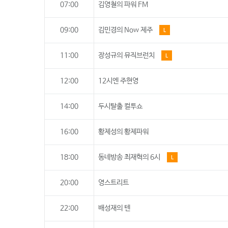
07:00
김영철의 파워 FM
09:00
김민경의 Now 제주
L
11:00
장성규의 뮤직브런치
L
12:00
12시엔 주현영
14:00
두시탈출 컬투쇼
16:00
황제성의 황제파워
18:00
동네방송 최재혁의 6시
L
20:00
영스트리트
22:00
배성재의 텐