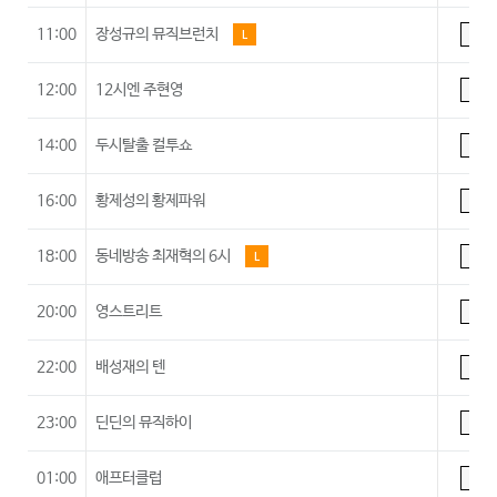
11:00
장성규의 뮤직브런치
L
A
12:00
12시엔 주현영
A
14:00
두시탈출 컬투쇼
A
16:00
황제성의 황제파워
A
18:00
동네방송 최재혁의 6시
L
A
20:00
영스트리트
A
22:00
배성재의 텐
A
23:00
딘딘의 뮤직하이
A
01:00
애프터클럽
A