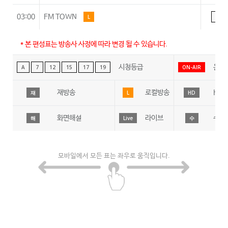
03:00
FM TOWN
L
A
* 본 편성표는 방송사 사정에 따라 변경 될 수 있습니다.
시청등급
온에
A
7
12
15
17
19
ON-AIR
재방송
로컬방송
HD
재
L
HD
화면해설
라이브
수어
해
Live
수
모바일에서 모든 표는 좌우로 움직입니다.