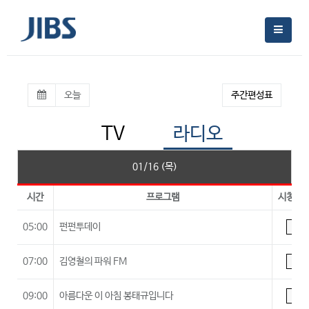
오늘
주간편성표
TV
라디오
01/16 (목)
시간
프로그램
시청등
05:00
펀펀투데이
A
07:00
김영철의 파워 FM
A
09:00
아름다운 이 아침 봉태규입니다
A