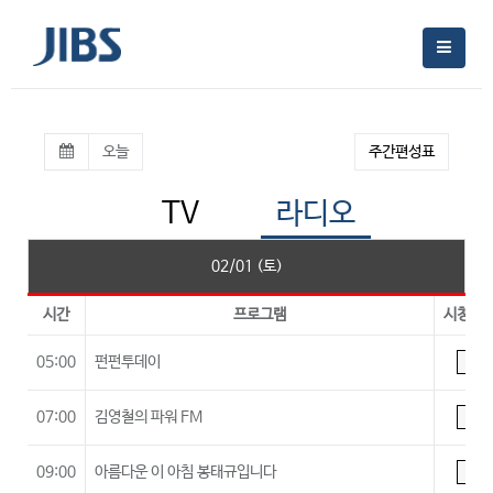
오늘
주간편성표
TV
라디오
02/01 (토)
시간
프로그램
시청등
05:00
펀펀투데이
A
07:00
김영철의 파워 FM
A
09:00
아름다운 이 아침 봉태규입니다
A