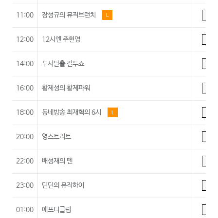
11:00
장성규의 뮤직브런치
L
A
12:00
12시엔 주현영
A
14:00
두시탈출 컬투쇼
A
16:00
황제성의 황제파워
A
18:00
동네방송 최재혁의 6시
L
A
20:00
영스트리트
A
22:00
배성재의 텐
A
23:00
딘딘의 뮤직하이
A
01:00
애프터클럽
A