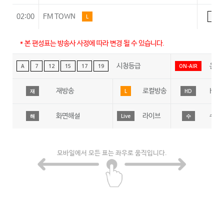
02:00
FM TOWN
L
A
* 본 편성표는 방송사 사정에 따라 변경 될 수 있습니다.
시청등급
온에
A
7
12
15
17
19
ON-AIR
재방송
로컬방송
HD
재
L
HD
화면해설
라이브
수어
해
Live
수
모바일에서 모든 표는 좌우로 움직입니다.