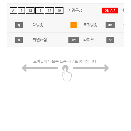
시청등급
온에
A
7
12
15
17
19
ON-AIR
재방송
로컬방송
HD
재
L
HD
화면해설
라이브
수어
해
Live
수
모바일에서 모든 표는 좌우로 움직입니다.