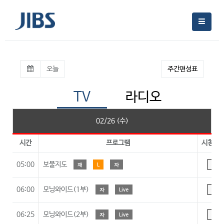
오늘
주간편성표
TV
라디오
02/26 (수)
시간
프로그램
시청등
05:00
보물지도
재
L
자
A
06:00
모닝와이드(1부)
자
Live
A
06:25
모닝와이드(2부)
자
Live
A