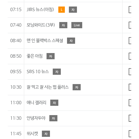
07:15
JIBS 뉴스(아침)
L
자
A
07:40
모닝와이드(3부)
자
Live
A
08:40
맨 인 블랙박스 스페셜
자
A
08:50
좋은 아침
자
A
09:55
SBS 10 뉴스
자
A
10:30
잘 먹고 잘 사는 법 플러스
자
A
11:00
애니 갤러리
자
A
11:30
안녕자두야
자
7
11:45
위시캣
자
7