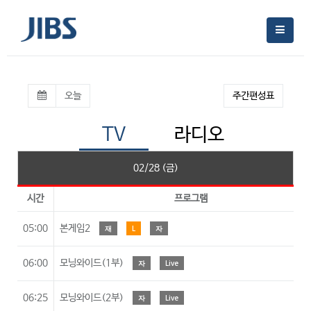
오늘
주간편성표
TV
라디오
02/28 (금)
시간
프로그램
05:00
본게임2
재
L
자
06:00
모닝와이드(1부)
자
Live
06:25
모닝와이드(2부)
자
Live