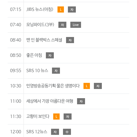
07:15
JIBS 뉴스(아침)
L
자
07:40
모닝와이드(3부)
자
Live
08:40
맨 인 블랙박스 스페셜
자
08:50
좋은 아침
자
09:55
SBS 10 뉴스
자
10:30
민영방송공동기획 물은 생명이다
L
자
11:00
세상에서 가장 아름다운 여행
자
11:30
고향이 보인다
L
자
12:00
SBS 12뉴스
자
수