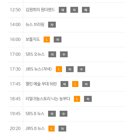
12:50
김원희의 원더랜드
재
자
해
14:00
뉴스 브리핑
자
16:00
보물지도
L
자
17:00
SBS 오뉴스
자
수
17:30
JIBS 뉴스(저녁)
L
자
수
17:45
열린 예술 무대 뒤란
재
L
자
18:45
리얼귀농스토리 나는 농부다
L
자
19:45
SBS 8 뉴스
자
수
20:20
JIBS 8 뉴스
L
자