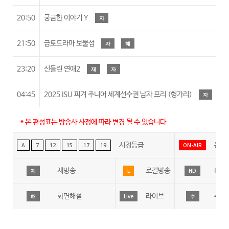
20:50
궁금한 이야기 Y
자
21:50
금토드라마 보물섬
자
해
23:20
신들린 연애2
재
자
04:45
2025 ISU 피겨 주니어 세계선수권 남자 프리 (헝가리)
자
Li
* 본 편성표는 방송사 사정에 따라 변경 될 수 있습니다.
시청등급
온에
A
7
12
15
17
19
ON-AIR
재방송
로컬방송
HD
재
L
HD
화면해설
라이브
수어
해
Live
수