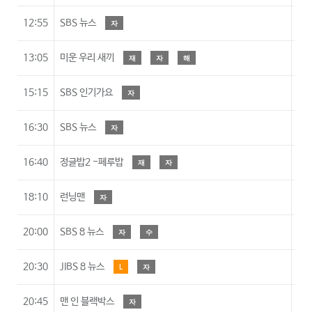
12:55
SBS 뉴스
자
13:05
미운 우리 새끼
재
자
해
15:15
SBS 인기가요
자
16:30
SBS 뉴스
자
16:40
정글밥2 -페루밥
재
자
18:10
런닝맨
자
20:00
SBS 8 뉴스
자
수
20:30
JIBS 8 뉴스
L
자
20:45
맨 인 블랙박스
자