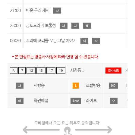
21:00
미운 우리 새끼
자
23:00
금토드라마 보물섬
재
자
해
00:20
꼬리에 꼬리를 무는 그날 이야기
재
자
* 본 편성표는 방송사 사정에 따라 변경 될 수 있습니다.
시청등급
온에
A
7
12
15
17
19
ON-AIR
재방송
로컬방송
HD
재
L
HD
화면해설
라이브
수어
해
Live
수
모바일에서 모든 표는 좌우로 움직입니다.