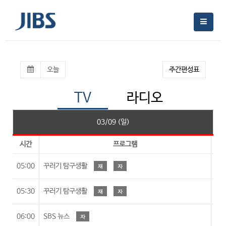
오늘
주간편성표
TV
라디오
03/09 (일)
시간
프로그램
시
05:00
꾸러기 탐구생활
재
자
05:30
꾸러기 탐구생활
재
자
06:00
SBS 뉴스
자