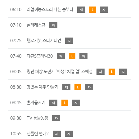
06:10
리얼귀농스토리 나는 농부다
재
L
자
07:10
폴라레스큐
자
07:25
헬로카봇 스타가디언
자
07:40
다큐S프라임30
재
L
자
08:05
청년 희망 도전기 '미생! 치얼 업' 스페셜
재
L
자
08:30
맛있는 제주 만들기
재
L
자
08:45
혼저옵서예
재
L
자
09:30
TV 동물농장
자
10:55
신들린 연애2
재
자