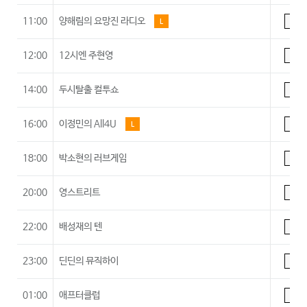
11:00
양해림의 요망진 라디오
L
A
12:00
12시엔 주현영
A
14:00
두시탈출 컬투쇼
A
16:00
이정민의 All4U
L
A
18:00
박소현의 러브게임
A
20:00
영스트리트
A
22:00
배성재의 텐
A
23:00
딘딘의 뮤직하이
A
01:00
애프터클럽
A