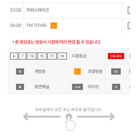
03:00
파워스테이션
A
04:00
FM TOWN
L
A
* 본 편성표는 방송사 사정에 따라 변경 될 수 있습니다.
시청등급
온에
A
7
12
15
17
19
ON-AIR
재방송
로컬방송
HD
재
L
HD
화면해설
라이브
수어
해
Live
수
모바일에서 모든 표는 좌우로 움직입니다.