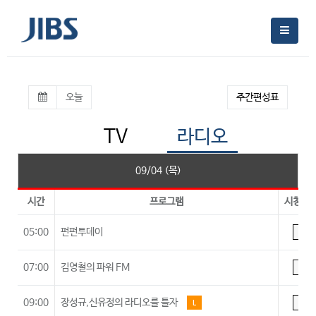
오늘
주간편성표
TV
라디오
09/04 (목)
시간
프로그램
시청등
05:00
펀펀투데이
A
07:00
김영철의 파워 FM
A
09:00
장성규,신유정의 라디오를 틀자
L
A