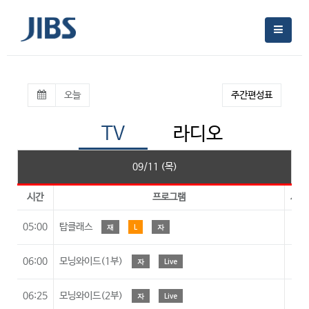
오늘
주간편성표
TV
라디오
09/11 (목)
시간
프로그램
시청
05:00
탑클래스
재
L
자
06:00
모닝와이드(1부)
자
Live
06:25
모닝와이드(2부)
자
Live