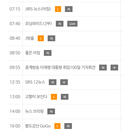
07:15
JIBS 뉴스(아침)
L
자
07:40
모닝와이드(3부)
자
Live
08:40
J방플
L
자
08:50
좋은 아침
자
09:55
중계방송 이재명 대통령 취임100일 기자회견
자
수
12:35
SBS 12뉴스
자
수
13:00
고향이 보인다
L
자
14:00
뉴스 브리핑
자
16:00
팔도강산 GoGo
L
자