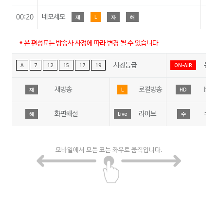
00:20
네모세모
재
L
자
해
* 본 편성표는 방송사 사정에 따라 변경 될 수 있습니다.
시청등급
온에
A
7
12
15
17
19
ON-AIR
재방송
로컬방송
HD
재
L
HD
화면해설
라이브
수어
해
Live
수
모바일에서 모든 표는 좌우로 움직입니다.