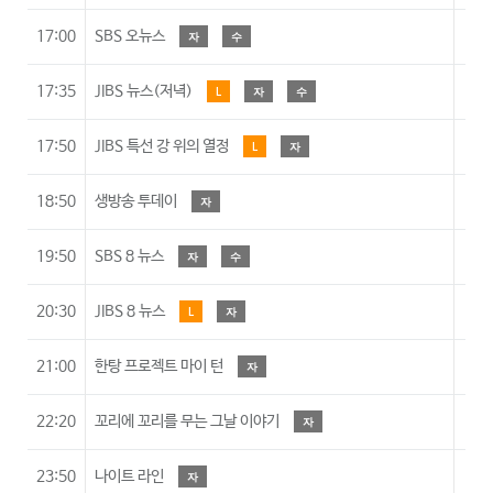
17:00
SBS 오뉴스
자
수
17:35
JIBS 뉴스(저녁)
L
자
수
17:50
JIBS 특선 강 위의 열정
L
자
18:50
생방송 투데이
자
19:50
SBS 8 뉴스
자
수
20:30
JIBS 8 뉴스
L
자
21:00
한탕 프로젝트 마이 턴
자
1
22:20
꼬리에 꼬리를 무는 그날 이야기
자
1
23:50
나이트 라인
자