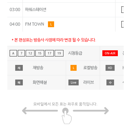
03:00
파워스테이션
A
04:00
FM TOWN
L
A
* 본 편성표는 방송사 사정에 따라 변경 될 수 있습니다.
시청등급
온에
A
7
12
15
17
19
ON-AIR
재방송
로컬방송
HD
재
L
HD
화면해설
라이브
수어
해
Live
수
모바일에서 모든 표는 좌우로 움직입니다.