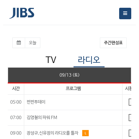
오늘
주간편성표
TV
라디오
09/13 (토)
시간
프로그램
시청등
05:00
펀펀투데이
A
07:00
김영철의 파워 FM
A
09:00
장성규,신유정의 라디오를 틀자
L
A