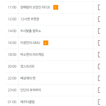
11:00
양해림의 요망진 라디오
L
A
12:00
12시엔 주현영
A
14:00
두시탈출 컬투쇼
A
16:00
이정민의 All4U
L
A
18:00
박소현의 러브게임
A
20:00
영스트리트
A
22:00
배성재의 텐
A
23:00
딘딘의 뮤직하이
A
01:00
애프터클럽
A