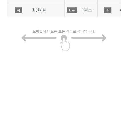
화면해설
라이브
수어
해
Live
수
모바일에서 모든 표는 좌우로 움직입니다.