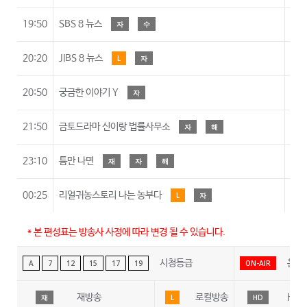
19:50
SBS 8 뉴스
자
수
20:20
JIBS 8 뉴스
L
자
20:50
궁금한 이야기 Y
자
1
21:50
금토드라마 신이랑 법률사무소
자
해
1
23:10
틈만 나면
재
자
해
1
00:25
리얼귀농스토리 나는 농부다
L
자
* 본 편성표는 방송사 사정에 따라 변경 될 수 있습니다.
시청등급
온에
A
7
12
15
17
19
ON-AIR
재방송
로컬방송
HD
재
L
HD