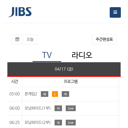
오늘
주간편성표
TV
라디오
04/17 (금)
시간
프로그램
시청
05:00
본게임2
재
L
자
06:00
모닝와이드(1부)
자
Live
06:25
모닝와이드(2부)
자
Live