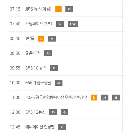
07:15
JIBS 뉴스(아침)
L
자
07:40
모닝와이드(3부)
자
Live
08:40
J방플
L
자
08:50
좋은 아침
자
09:55
SBS 10 뉴스
자
10:30
꾸러기 탐구생활
자
11:00
2026 한국민영방송대상 우수상 수상작
L
자
해
12:00
SBS 12뉴스
자
수
12:45
애니메이션 런닝맨
자