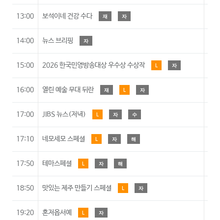
13:00
보석이네 건강 수다
재
자
14:00
뉴스 브리핑
자
15:00
2026 한국민영방송대상 우수상 수상작
L
자
16:00
열린 예술 무대 뒤란
재
L
자
1
17:00
JIBS 뉴스(저녁)
L
자
수
17:10
네모세모 스페셜
L
자
해
17:50
테마스페셜
L
자
해
18:50
맛있는 제주 만들기 스페셜
L
자
19:20
혼저옵서예
L
자