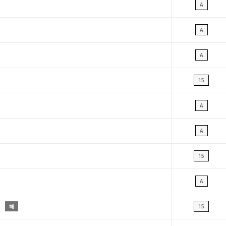
A
A
A
15
A
A
15
A
해
15