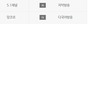
5.1채널
자막방송
자
앙코르
다국어방송
다
수신안내
오시는길
사이트맵