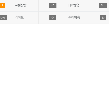
로컬방송
HD방송
L
HD
5.1
라이브
수어방송
Live
수
앙
JIBS취재윤리강령
개인정보처리방침
시청자고충처리
시청자위원회
방송