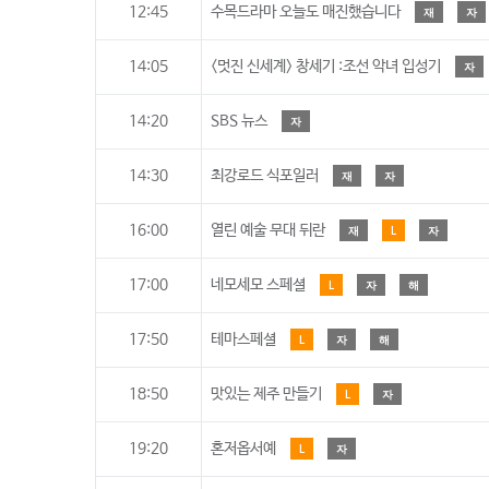
12:45
수목드라마 오늘도 매진했습니다
재
자
14:05
<멋진 신세계> 창세기 :조선 악녀 입성기
자
14:20
SBS 뉴스
자
14:30
최강로드 식포일러
재
자
16:00
열린 예술 무대 뒤란
재
L
자
17:00
네모세모 스페셜
L
자
해
17:50
테마스페셜
L
자
해
18:50
맛있는 제주 만들기
L
자
19:20
혼저옵서예
L
자