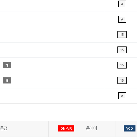
A
A
15
15
해
15
해
15
A
등급
온에어
ON-AIR
VOD