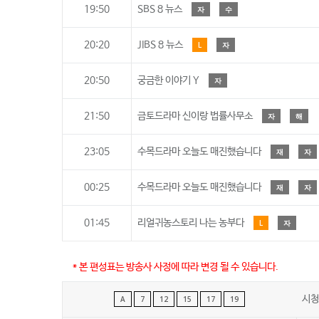
19:50
SBS 8 뉴스
자
수
20:20
JIBS 8 뉴스
L
자
20:50
궁금한 이야기 Y
자
21:50
금토드라마 신이랑 법률사무소
자
해
23:05
수목드라마 오늘도 매진했습니다
재
자
00:25
수목드라마 오늘도 매진했습니다
재
자
01:45
리얼귀농스토리 나는 농부다
L
자
* 본 편성표는 방송사 사정에 따라 변경 될 수 있습니다.
시청
A
7
12
15
17
19