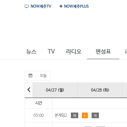
NOW제주TV
NOW제주PLUS
뉴스
TV
라디오
편성표
오늘
04/27 (월)
04/28 (화)
시간
05:00
본게임2
재
L
자