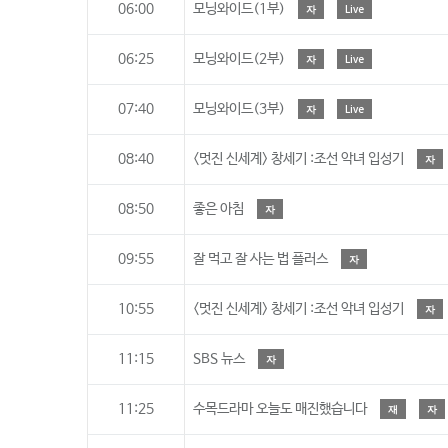
06:00
모닝와이드(1부)
자
Live
06:25
모닝와이드(2부)
자
Live
07:40
모닝와이드(3부)
자
Live
08:40
<멋진 신세계> 창세기 :조선 악녀 입성기
자
08:50
좋은 아침
자
09:55
잘 먹고 잘 사는 법 플러스
자
10:55
<멋진 신세계> 창세기 :조선 악녀 입성기
자
11:15
SBS 뉴스
자
11:25
수목드라마 오늘도 매진했습니다
재
자