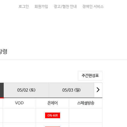
로그인
회원가입
광고/협찬 안내
장애인 서비스
강령
주간편성표
05/02 (토)
05/03 (일)
VOD
온에어
스페셜방송
ON-AIR