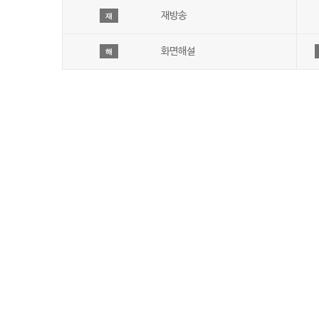
재방송
재
화면해설
해
회사 소개
JIBS방송편성규약