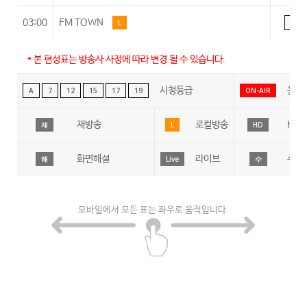
03:00
FM TOWN
L
A
* 본 편성표는 방송사 사정에 따라 변경 될 수 있습니다.
시청등급
온에
A
7
12
15
17
19
ON-AIR
재방송
로컬방송
HD
재
L
HD
화면해설
라이브
수어
해
Live
수
모바일에서 모든 표는 좌우로 움직입니다.