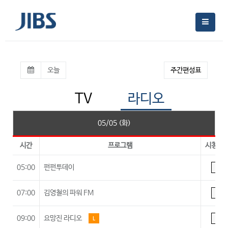
오늘
주간편성표
TV
라디오
05/05 (화)
시간
프로그램
시청등
05:00
펀펀투데이
A
07:00
김영철의 파워 FM
A
09:00
요망진 라디오
L
A