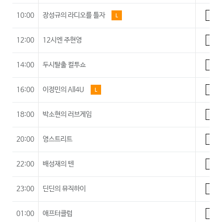
10:00
장성규의 라디오를 틀자
L
A
12:00
12시엔 주현영
A
14:00
두시탈출 컬투쇼
A
16:00
이정민의 All4U
L
A
18:00
박소현의 러브게임
A
20:00
영스트리트
A
22:00
배성재의 텐
A
23:00
딘딘의 뮤직하이
A
01:00
애프터클럽
A