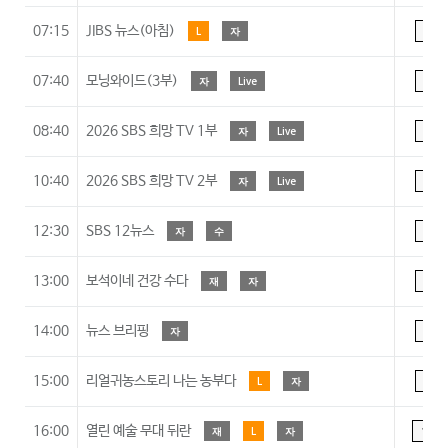
07:15
JIBS 뉴스(아침)
L
자
A
07:40
모닝와이드(3부)
자
Live
A
08:40
2026 SBS 희망 TV 1부
자
Live
A
10:40
2026 SBS 희망 TV 2부
자
Live
A
12:30
SBS 12뉴스
자
수
A
13:00
보석이네 건강 수다
재
자
A
14:00
뉴스 브리핑
자
A
15:00
리얼귀농스토리 나는 농부다
L
자
A
16:00
열린 예술 무대 뒤란
재
L
자
15