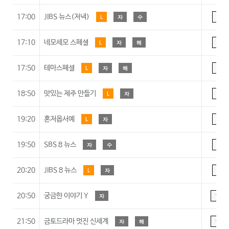
17:00
JIBS 뉴스(저녁)
L
자
수
A
17:10
네모세모 스페셜
L
자
해
A
17:50
테마스페셜
L
자
해
A
18:50
맛있는 제주 만들기
L
자
A
19:20
혼저옵서예
L
자
A
19:50
SBS 8 뉴스
자
수
A
20:20
JIBS 8 뉴스
L
자
A
20:50
궁금한 이야기 Y
자
15
21:50
금토드라마 멋진 신세계
자
해
15