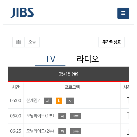
오늘
주간편성표
TV
라디오
05/15 (금)
시간
프로그램
시청등
05:00
본게임2
재
L
자
A
06:00
모닝와이드(1부)
자
Live
A
06:25
모닝와이드(2부)
자
Live
A