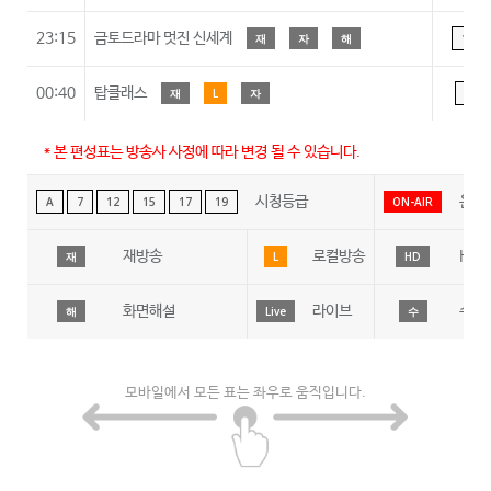
23:15
금토드라마 멋진 신세계
재
자
해
15
00:40
탑클래스
재
L
자
A
* 본 편성표는 방송사 사정에 따라 변경 될 수 있습니다.
시청등급
온에
A
7
12
15
17
19
ON-AIR
재방송
로컬방송
HD
재
L
HD
화면해설
라이브
수어
해
Live
수
모바일에서 모든 표는 좌우로 움직입니다.