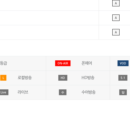
A
A
A
등급
온에어
ON-AIR
VOD
로컬방송
HD방송
L
HD
5.1
라이브
수어방송
Live
수
앙