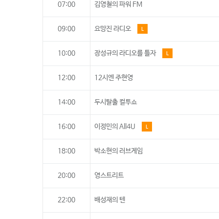
07:00
김영철의 파워 FM
09:00
요망진 라디오
L
10:00
장성규의 라디오를 틀자
L
12:00
12시엔 주현영
14:00
두시탈출 컬투쇼
16:00
이정민의 All4U
L
18:00
박소현의 러브게임
20:00
영스트리트
22:00
배성재의 텐