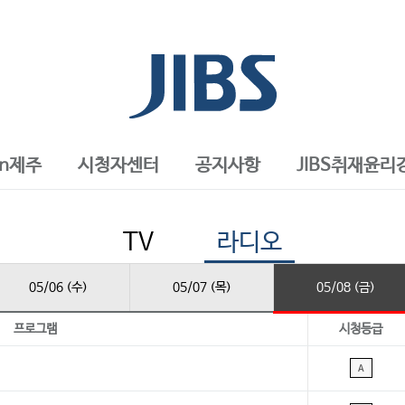
in제주
시청자센터
공지사항
JIBS취재윤리
TV
라디오
05/06 (수)
05/07 (목)
05/08 (금)
프로그램
시청등급
A