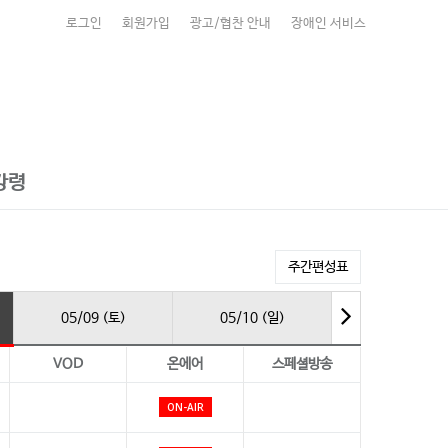
로그인
회원가입
광고/협찬 안내
장애인 서비스
강령
주간편성표
05/09 (토)
05/10 (일)
VOD
온에어
스페셜방송
ON-AIR