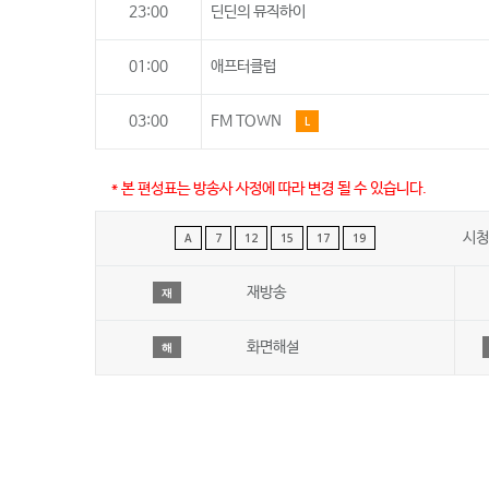
23:00
딘딘의 뮤직하이
01:00
애프터클럽
03:00
FM TOWN
L
* 본 편성표는 방송사 사정에 따라 변경 될 수 있습니다.
시청
A
7
12
15
17
19
재방송
재
화면해설
해