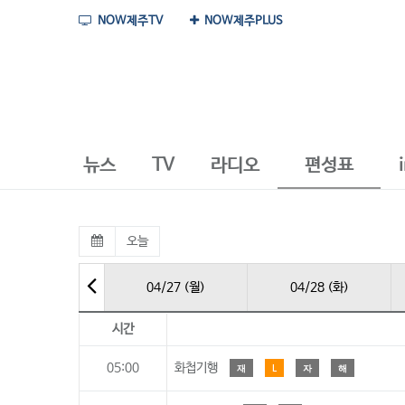
NOW제주TV
NOW제주PLUS
뉴스
TV
라디오
편성표
오늘
04/27 (월)
04/28 (화)
시간
05:00
화첩기행
재
L
자
해