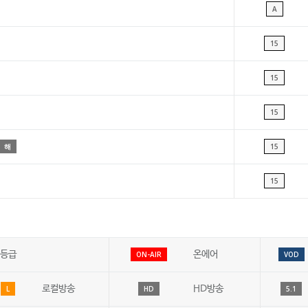
A
15
15
15
해
15
15
등급
온에어
ON-AIR
VOD
로컬방송
HD방송
L
HD
5.1