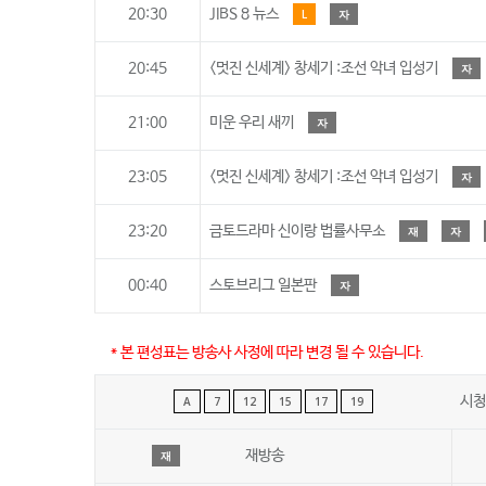
20:30
JIBS 8 뉴스
L
자
20:45
<멋진 신세계> 창세기 :조선 악녀 입성기
자
21:00
미운 우리 새끼
자
23:05
<멋진 신세계> 창세기 :조선 악녀 입성기
자
23:20
금토드라마 신이랑 법률사무소
재
자
00:40
스토브리그 일본판
자
* 본 편성표는 방송사 사정에 따라 변경 될 수 있습니다.
시청
A
7
12
15
17
19
재방송
재