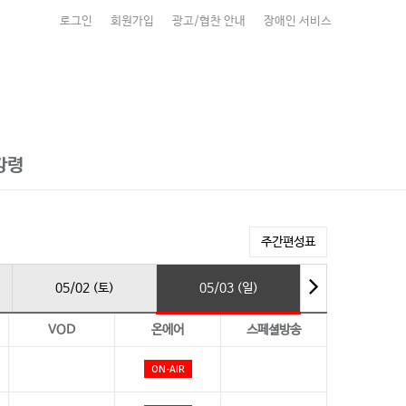
로그인
회원가입
광고/협찬 안내
장애인 서비스
강령
주간편성표
05/02 (토)
05/03 (일)
VOD
온에어
스페셜방송
ON-AIR