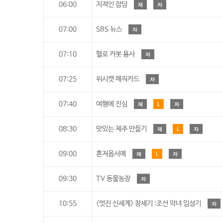
06:00
지적인 잡담
재
자
07:00
SBS 뉴스
자
07:10
헬로 카봇 용사
자
07:25
위시캣 매직카드
자
07:40
여행에 진심
재
L
자
08:30
맛있는 제주 만들기
재
L
자
09:00
혼저옵서예
재
L
자
09:30
TV 동물농장
자
10:55
<멋진 신세계> 창세기 :조선 악녀 입성기
자