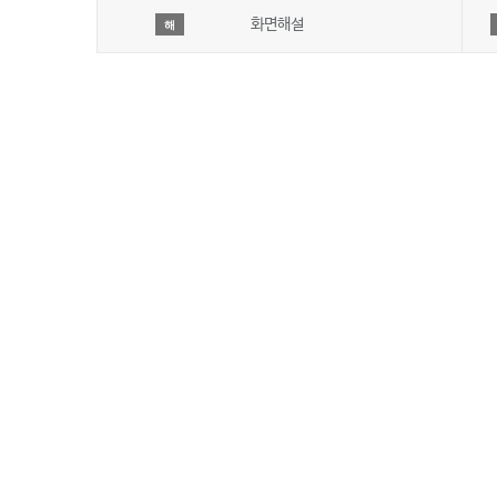
화면해설
해
회사 소개
JIBS방송편성규약