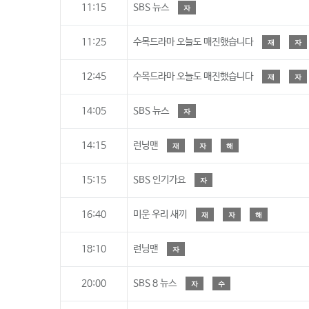
11:15
SBS 뉴스
자
11:25
수목드라마 오늘도 매진했습니다
재
자
12:45
수목드라마 오늘도 매진했습니다
재
자
14:05
SBS 뉴스
자
14:15
런닝맨
재
자
해
15:15
SBS 인기가요
자
16:40
미운 우리 새끼
재
자
해
18:10
런닝맨
자
20:00
SBS 8 뉴스
자
수