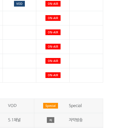
VOD
ON-AIR
ON-AIR
ON-AIR
ON-AIR
ON-AIR
ON-AIR
VOD
Special
Special
5.1채널
자막방송
자