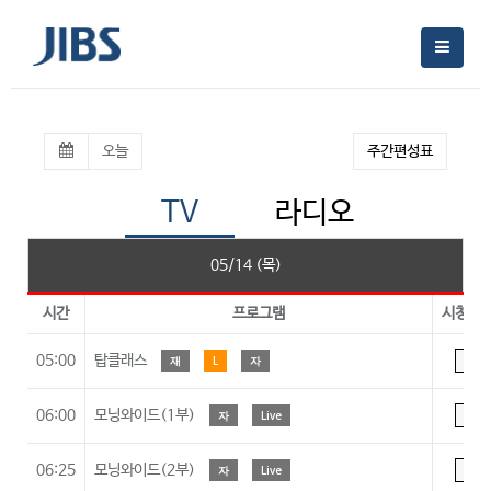
오늘
주간편성표
TV
라디오
05/14 (목)
시간
프로그램
시청등
05:00
탑클래스
재
L
자
A
06:00
모닝와이드(1부)
자
Live
A
06:25
모닝와이드(2부)
자
Live
A