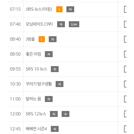
07:15
JIBS 뉴스(아침)
L
자
A
07:40
모닝와이드(3부)
자
Live
A
08:40
J방플
L
자
A
08:50
좋은 아침
자
A
09:55
SBS 10 뉴스
자
A
10:30
꾸러기 탐구생활
자
7
11:00
말하는 몸
자
A
12:00
SBS 12뉴스
자
수
A
12:45
베베핀 시즌4
자
A