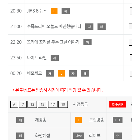
20:30
JIBS 8 뉴스
L
자
A
21:00
수목드라마 오늘도 매진했습니다
자
해
15
22:20
꼬리에 꼬리를 무는 그날 이야기
자
15
23:50
나이트 라인
자
A
00:20
네모세모
재
L
자
해
A
* 본 편성표는 방송사 사정에 따라 변경 될 수 있습니다.
시청등급
온에
A
7
12
15
17
19
ON-AIR
재방송
로컬방송
HD
재
L
HD
화면해설
라이브
수어
해
Live
수