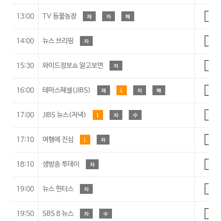
13:00
TV 동물농장
재
자
해
A
14:00
뉴스 브리핑
자
A
15:30
와이드정보쇼 알고보면
자
A
16:00
테마스페셜(JIBS)
재
L
자
해
A
17:00
JIBS 뉴스(저녁)
L
자
수
A
17:10
여행에 진심
L
자
A
18:10
생방송 투데이
자
A
19:00
뉴스 헌터스
자
A
19:50
SBS 8 뉴스
자
수
A