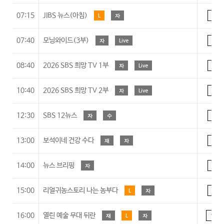
07:15
JIBS 뉴스(아침)
L
자
A
07:40
모닝와이드(3부)
자
Live
A
08:40
2026 SBS 희망 TV 1부
자
Live
A
10:40
2026 SBS 희망 TV 2부
자
Live
A
12:30
SBS 12뉴스
자
수
A
13:00
보석이네 건강 수다
재
자
A
14:00
뉴스 브리핑
자
A
15:00
리얼귀농스토리 나는 농부다
L
자
A
16:00
열린 예술 무대 뒤란
재
L
자
15