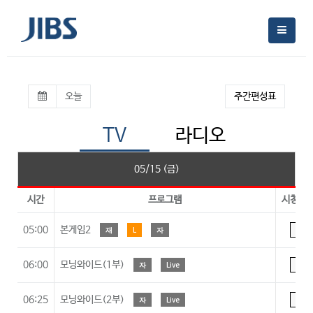
오늘
주간편성표
TV
라디오
05/15 (금)
시간
프로그램
시청등
05:00
본게임2
재
L
자
A
06:00
모닝와이드(1부)
자
Live
A
06:25
모닝와이드(2부)
자
Live
A