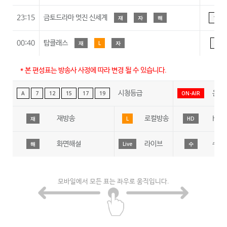
23:15
금토드라마 멋진 신세계
재
자
해
15
00:40
탑클래스
재
L
자
A
* 본 편성표는 방송사 사정에 따라 변경 될 수 있습니다.
시청등급
온에
A
7
12
15
17
19
ON-AIR
재방송
로컬방송
HD
재
L
HD
화면해설
라이브
수어
해
Live
수
모바일에서 모든 표는 좌우로 움직입니다.