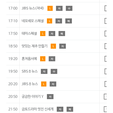
17:00
JIBS 뉴스(저녁)
L
자
수
A
17:10
네모세모 스페셜
L
자
해
A
17:50
테마스페셜
L
자
해
A
18:50
맛있는 제주 만들기
L
자
A
19:20
혼저옵서예
L
자
A
19:50
SBS 8 뉴스
자
수
A
20:20
JIBS 8 뉴스
L
자
A
20:50
궁금한 이야기 Y
자
15
21:50
금토드라마 멋진 신세계
자
해
15