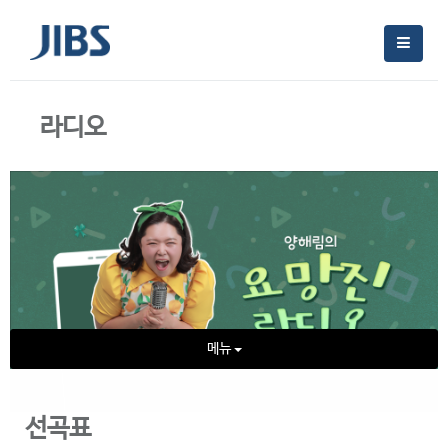
라디오
메뉴
선곡표