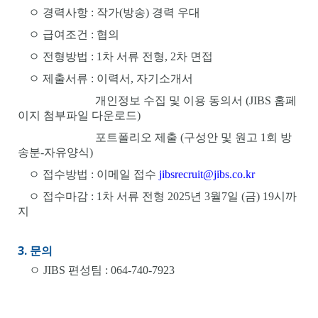
ㅇ
경력사항
: 작가(방송) 경력 우대
ㅇ
급여조건
:
협의
ㅇ
전형방법
: 1
차 서류 전형
, 2
차 면접
ㅇ
제출서류 :
이력서
,
자기소개서
개인정보 수집 및 이용 동의서
(JIBS 홈페
이지 첨부파일 다운로드
)
포트폴리오 제출 (구성안 및 원고 1회 방
송분-자유양식)
ㅇ
접수방법
:
이메일 접수
jibsrecruit@jibs.co.kr
ㅇ
접수마감
: 1
차 서류 전형 2025년 3월7일 (금) 19시까
지
3. 문의
ㅇ JIBS 편성팀 : 064-740-7923