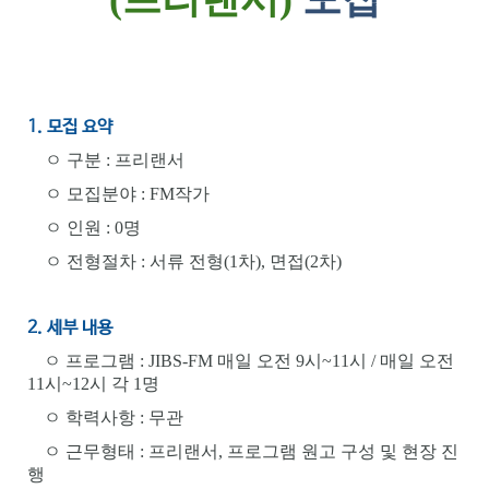
1. 모집 요약
ㅇ
구분
:
프리랜서
ㅇ
모집분야
:
FM작가
ㅇ
인원
: 0
명
ㅇ
전형절차
:
서류 전형
(1
차
),
면접
(2
차
)
2. 세부 내용
ㅇ 프로그램 : JIBS-FM 매일 오전 9시~11시 / 매일 오전
11시~12시 각 1명
ㅇ
학력사항
:
무관
ㅇ
근무형태
:
프리랜서, 프로그램 원고 구성 및 현장 진
행