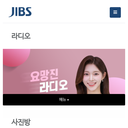
라디오
메뉴
사진방