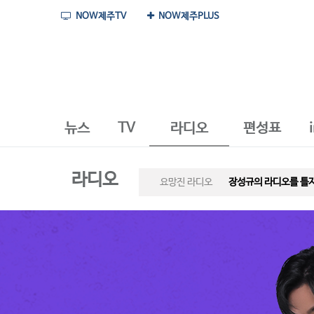
NOW제주TV
NOW제주PLUS
뉴스
TV
라디오
편성표
라디오
요망진 라디오
장성규의 라디오를 틀