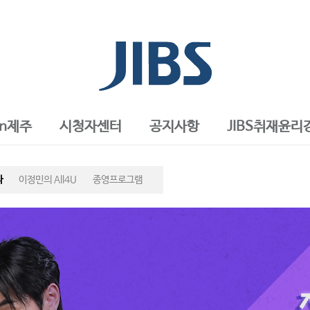
in제주
시청자센터
공지사항
JIBS취재윤리
자
이정민의 All4U
종영프로그램