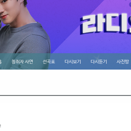
홈
청취자 사연
선곡표
다시보기
다시듣기
사진방
!