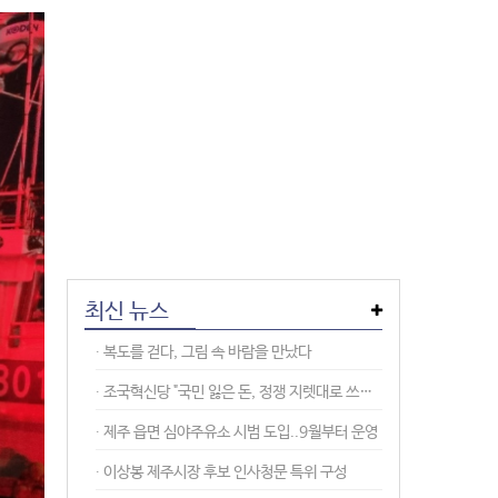
최신 뉴스
∙︎ 복도를 걷다, 그림 속 바람을 만났다
∙︎ 조국혁신당 "국민 잃은 돈, 정쟁 지렛대로 쓰지 말라"
∙︎ 제주 읍면 심야주유소 시범 도입..9월부터 운영
∙︎ 이상봉 제주시장 후보 인사청문 특위 구성