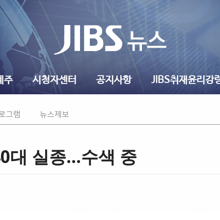
제주
시청자센터
공지사항
JIBS취재윤리강
프로그램
뉴스제보
대 실종...수색 중