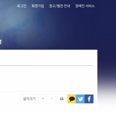
로그인
회원가입
광고/협찬 안내
장애인 서비스
령
글자크기
+
-