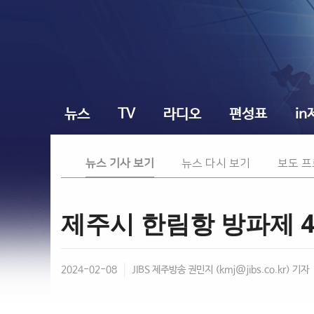
뉴스
TV
라디오
편성표
in
뉴스 기사 보기
뉴스 다시 보기
보도 
제주시 한림항 방파제 40
2024-02-08
JIBS 제주방송 권민지 (
kmj@jibs.co.kr
) 기자