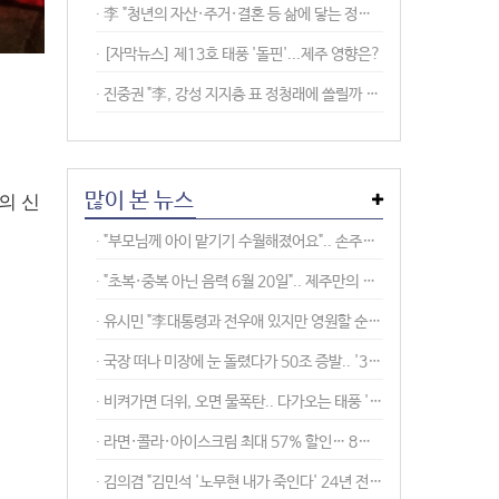
∙︎ 李 "청년의 자산·주거·결혼 등 삶에 닿는 정책 필요.. 취약계층 되어 간다"
∙︎ [자막뉴스] 제13호 태풍 '돌핀'...제주 영향은?
∙︎ 진중권 "李, 강성 지지층 표 정청래에 쏠릴까 봐 형소법 거부권 행사 안 해"
의 신
많이 본 뉴스
∙ "부모님께 아이 맡기기 수월해졌어요".. 손주돌봄수당 90%가 '만족'
∙ "초복·중복 아닌 음력 6월 20일".. 제주만의 전통 복날 '닭 잡아 먹는 날'
∙ 유시민 "李대통령과 전우애 있지만 영원할 순 없어.. 관계보다 할 말 한다"
∙ 국장 떠나 미장에 눈 돌렸다가 50조 증발.. '3배 ETF' 투자 직격탄
∙ 비켜가면 더위, 오면 물폭탄.. 다가오는 태풍 '돌핀' 경로 '촉각'
∙ 라면·콜라·아이스크림 최대 57% 할인… 8월 장바구니 할인전
∙ 김의겸 "김민석 '노무현 내가 죽인다' 24년 전 기사 정정"