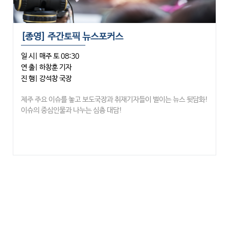
[종영] 주간토픽 뉴스포커스
일 시| 매주 토 08:30
연 출| 하창훈 기자
진 행| 강석창 국장
제주 주요 이슈를 놓고 보도국장과 취재기자들이 벌이는 뉴스 뒷담화!
이슈의 중심인물과 나누는 심층 대담!