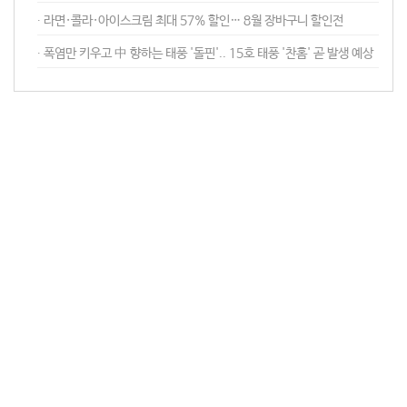
∙ 라면·콜라·아이스크림 최대 57% 할인… 8월 장바구니 할인전
∙ 폭염만 키우고 中 향하는 태풍 '돌핀'.. 15호 태풍 '찬홈' 곧 발생 예상