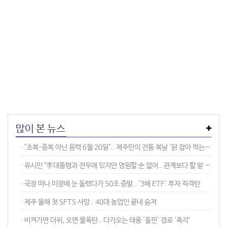
많이 본 뉴스
∙ "초복·중복 아닌 음력 6월 20일".. 제주만의 전통 복날 '닭 잡아 먹는 날'
∙ 유시민 "李대통령과 전우애 있지만 영원할 순 없어.. 관계보다 할 말 한다"
∙ 국장 떠나 미장에 눈 돌렸다가 50조 증발.. '3배 ETF' 투자 직격탄
∙ 제주 올해 첫 SFTS 사망.. 40대 농업인 끝내 숨져
∙ 비켜가면 더위, 오면 물폭탄.. 다가오는 태풍 '돌핀' 경로 '촉각'