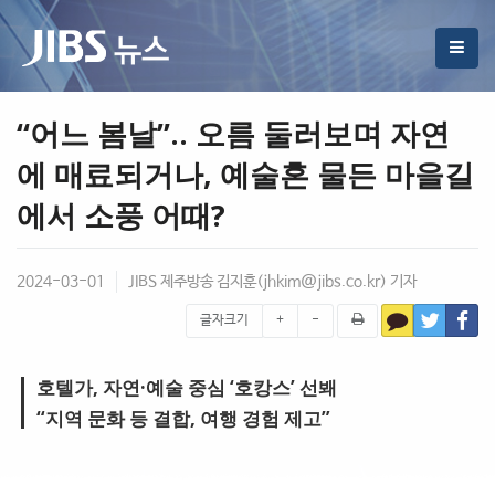
“어느 봄날”.. 오름 둘러보며 자연
에 매료되거나, 예술혼 물든 마을길
에서 소풍 어때?
2024-03-01
JIBS 제주방송 김지훈(
jhkim@jibs.co.kr
) 기자
글자크기
+
-
호텔가, 자연·예술 중심 ‘호캉스’ 선봬
“지역 문화 등 결합, 여행 경험 제고”