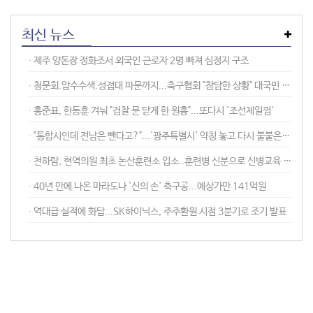
최신 뉴스
∙︎ 제주 양돈장 정화조서 외국인 근로자 2명 빠져 심정지 구조
∙︎ 청문회.압수수색.성접대 파문까지...축구협회 "참담한 상황" 대국민 사과
∙︎ 홍준표, 한동훈 겨눠 "검찰 문 닫게 한 원흉"...또다시 '조선제일껌'
∙︎ "통합시인데 전남은 뺀다고?"...'광주특별시' 약칭 놓고 다시 불붙은 논란
∙︎ 천하람, 현역의원 최초 논산훈련소 입소..훈련병 신분으로 신병교육 체험
∙︎ 40년 만에 나온 마라도나 '신의 손' 축구공...예상가만 141억원
∙︎ 역대급 실적에 화답...SK하이닉스, 주주환원 시점 3분기로 조기 발표