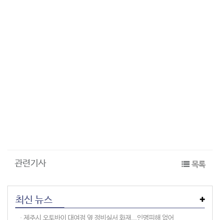
관련기사
목록
최신 뉴스
∙︎ 제주시 오토바이 대여점 옆 정비실서 화재...인명피해 없어