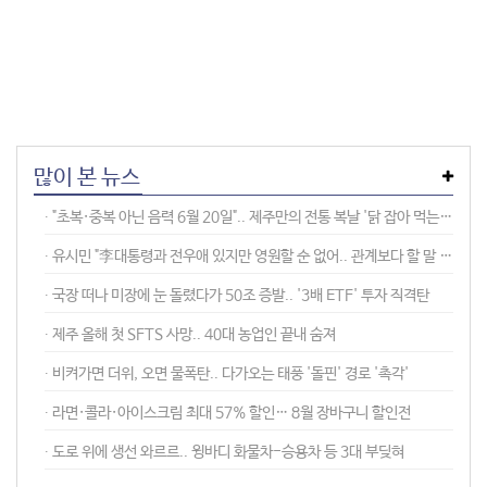
많이 본 뉴스
∙ "초복·중복 아닌 음력 6월 20일".. 제주만의 전통 복날 '닭 잡아 먹는 날'
∙ 유시민 "李대통령과 전우애 있지만 영원할 순 없어.. 관계보다 할 말 한다"
∙ 국장 떠나 미장에 눈 돌렸다가 50조 증발.. '3배 ETF' 투자 직격탄
∙ 제주 올해 첫 SFTS 사망.. 40대 농업인 끝내 숨져
∙ 비켜가면 더위, 오면 물폭탄.. 다가오는 태풍 '돌핀' 경로 '촉각'
∙ 라면·콜라·아이스크림 최대 57% 할인… 8월 장바구니 할인전
∙ 도로 위에 생선 와르르.. 윙바디 화물차-승용차 등 3대 부딪혀