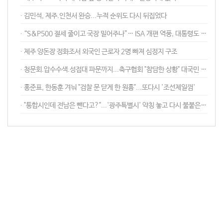
∙︎ 김민석, 제주.인천서 완승...누적 순위도 다시 뒤집었다
∙︎ “S&P500 절세 줄이고 국장 밀어주나”… ISA 개편 역풍, 대통령도 제동
∙︎ 제주 양돈장 정화조서 외국인 근로자 2명 빠져 심정지 구조
∙︎ 청문회.압수수색.성접대 파문까지...축구협회 "참담한 상황" 대국민 사과
∙︎ 홍준표, 한동훈 겨눠 "검찰 문 닫게 한 원흉"...또다시 '조선제일껌'
∙︎ "통합시인데 전남은 뺀다고?"...'광주특별시' 약칭 놓고 다시 불붙은 논란