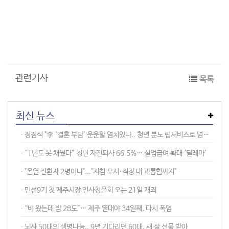
관련기사
목록
최신 뉴스
∙︎ 정점식 "李 '결혼 부담' 운운할 염치있나.. 청년 분노 립서비스로 넘기지 말라"
∙︎ “1년도 못 채웠다” 청년 자진퇴사 66.5%… 실업급여 확대 ‘딜레마’
∙︎ "온열 질환자 2명이나"..."지침 무시·직장 내 괴롭힘까지"
∙︎ 민선9기 첫 제주시장 인사청문회 오는 21일 개최
∙︎ “비 왔는데 밤 28도”… 제주 열대야 34일째, 다시 폭염
∙︎ 뇌사 50대의 생명나눔.. 9년 기다리던 60대, 새 삶 선물 받아