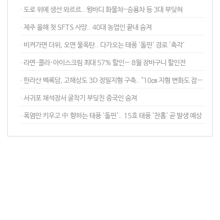
∙ 도로 위에 생선 와르르.. 윙바디 화물차-승용차 등 3대 부딪혀
∙ 제주 올해 첫 SFTS 사망.. 40대 농업인 끝내 숨져
∙ 비켜가면 더위, 오면 물폭탄.. 다가오는 태풍 '돌핀' 경로 '촉각'
∙ 라면·콜라·아이스크림 최대 57% 할인… 8월 장바구니 할인전
∙ 한라산 백록담, 고해상도 3D 정밀지형 구축.. "10㎝ 지형 변화도 잡아낸다"
∙ 서귀포 채석장서 굴착기 부딪친 중국인 숨져
∙ 폭염만 키우고 中 향하는 태풍 '돌핀'.. 15호 태풍 '찬홈' 곧 발생 예상