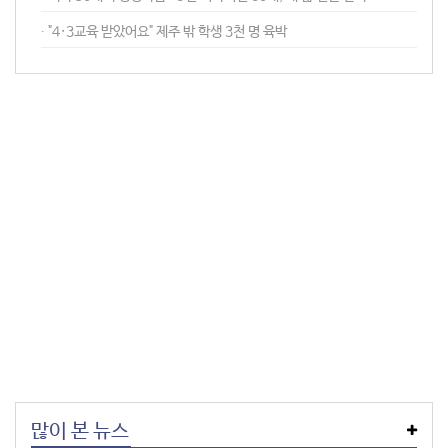
∙︎ "4·3교육 받았어요" 제주 밖 학생 3천 명 육박
많이 본 뉴스