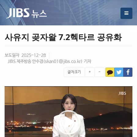
사유지 곶자왈 7.2헥타르 공유화
보도일자 2025-12-28
JIBS 제주방송 안수경(
skan01@jibs.co.kr
) 기자
글자크기
+
-