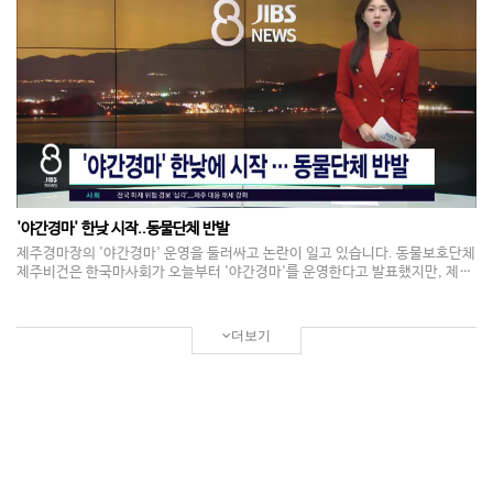
연 기자 "오랜 세월 속에 사라지던 4·3 유적지가 주민들의 손길로 되살아나고
있습니다." 하효마을 4·3성이 축조된 건 78년 전. 제주 전역을 휩쓴 4·3의 광풍
속에서 주민들이 몸을 지키기 위해 쌓은 성담입니다. 남녀노소 할 것 없이 총동
원돼 4킬로미터에 가까운 성담을 불과 15일 만에 만들어냈습니다. 당시 직접 성
담을 쌓았던 주민의 기억은 여전히 생생합니다. 고성수 / 서귀포시 하효동 "돌을
등으로 져 날랐어 돌을. 아이고, 이거 보배지 보배. 우리가 성 때문에 살아난 거
라. 성 쌓아가지고." 하효마을 4·3성은 각종 개발에 밀려 대부분 허물어지고 일
부만 남은 상태입니다. 잊혀가는 역사를 지켜내기 위한 주민들의 복원 작업이 더
욱 뜻깊게 다가오는 이윱니다. 조환진 / 돌빛나예술학교 교장(제주자치도 명장)
"마을 분이 소개해가지고 보러 왔는데, 한 5m 정도 구간이 아예 사라져서 없더
라고요. 예전에 했던 방식대로 마을이 하나가 돼서 복원하는 것은 아주 바람직하
고 의미 있는 일이라고 생각합니다." 현재 제주도가 지정한 4·3 유적지는 모두
'야간경마' 한낮 시작..동물단체 반발
580여 곳. 상당수가 원형을 잃은 데다, 시간이 지날수록 훼손이 가속화되는 만
제주경마장의 '야간경마' 운영을 둘러싸고 논란이 일고 있습니다. 동물보호단체
큼 보다 세밀한 보존 방안이 요구되고 있습니다. JIBS 김재연입니다. 영상취재
제주비건은 한국마사회가 오늘부터 '야간경마'를 운영한다고 발표했지만, 제주
고승한
에선 첫 경주가 금요일 낮 12시 50분, 토요일 낮 12시 30분부터 시작된다며 한
낮 경기를 중단하라고 촉구했습니다. 또 폭염 시 경주 중단 기준을 마련하고 경
주마의 열 스트레스 측정 결과를 공개해야 한다고 요구했습니다.
더보기