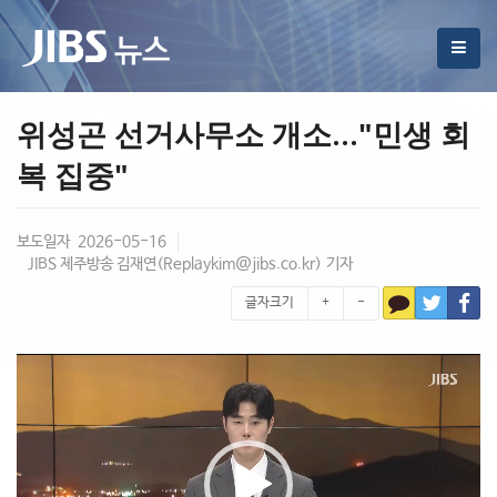
위성곤 선거사무소 개소..."민생 회
복 집중"
보도일자 2026-05-16
JIBS 제주방송 김재연(
Replaykim@jibs.co.kr
) 기자
글자크기
+
-