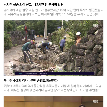
낚시객 실종 의심 신고...12시간 만 무사히 발견
낚시객에 대한 실종 의심 신고가 접수됐지만 10여 시간 만에 무사히 발견됐습니
다. 제주해양경찰서에 따르면 어제(6일) 저녁 6시 50분쯤 추자도 인근 갯바위
에 낚시 장비만 있고 낚시객은 보이지 않는다는 신고가 접수됐습니다. 이에 해경
은 밤샘 수색을 벌였고, 12시간 만인 오늘(7일) 아침 6시 10분쯤 낚시객인 60
대 남성을 해당 갯바위에서 무사히 발견했습니다. 확인 결과 이 낚시객은 장비만
갯바위에 두고 밤사이 숙소에 머물렀던 것으로 파악됐습니다.
무너진 4·3의 역사...주민 손길로 되살린다
(앵커) 제주4·3의 역사를 간직한 유적지들이 개발에 밀려 점차 사라지고 있습
니다. 대부분 원형이 훼손되거나 일부만 남아 있는 상태인데요. 마을 주민들이
자발적으로 나서 옛 방식 그대로 4.3 유적지를 되살려내고 있어 눈길을 끌고 있
습니다. 김재연 기자가 취재했습니다. --- 무더운 날씨 속 돌을 쌓는 작업이 한
창입니다. 중장비로 옮긴 돌을 손으로 나르고 쌓아 올립니다. 마을 주민들이 자
발적으로 돌담 전문가들과 힘을 합쳐 무너진 4·3성을 복원하고 있습니다. 김재