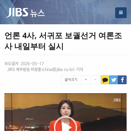
언론 4사, 서귀포 보궐선거 여론조
사 내일부터 실시
보도일자 2026-05-17
JIBS 제주방송 하창훈(
chha@jibs.co.kr
) 기자
글자크기
+
-